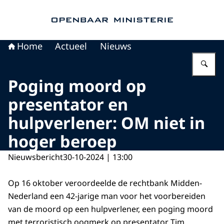
Naar de homepage van Openbaar Ministerie
Home
Actueel
Nieuws
Vu
Poging moord op
presentator en
hulpverlener: OM niet in
hoger beroep
Nieuwsbericht
30-10-2024 | 13:00
Op 16 oktober veroordeelde de rechtbank Midden-
Nederland een 42-jarige man voor het voorbereiden
van de moord op een hulpverlener, een poging moord
met terroristisch oogmerk op presentator Tim