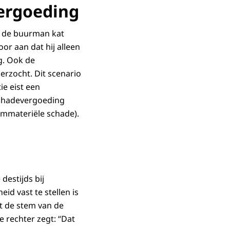
vergoeding
at de buurman kat
or aan dat hij alleen
g. Ook de
erzocht. Dit scenario
ie eist een
 schadevergoeding
immateriële schade).
destijds bij
d vast te stellen is
t de stem van de
e rechter zegt: “Dat