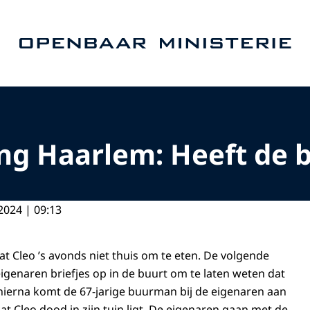
Naar de homepage van Openbaar Ministerie
ting Haarlem: Heeft de
2024 | 09:13
at Cleo ’s avonds niet thuis om te eten. De volgende
genaren briefjes op in de buurt om te laten weten dat
t hierna komt de 67-jarige buurman bij de eigenaren aan
at Cleo dood in zijn tuin ligt. De eigenaren gaan met de