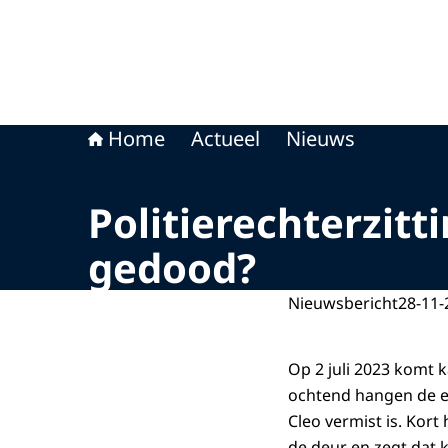
Home
Actueel
Nieuws
Politierechterzit
gedood?
Nieuwsbericht
28-11-
Op 2 juli 2023 komt k
ochtend hangen de ei
Cleo vermist is. Kor
de deur en zegt dat k