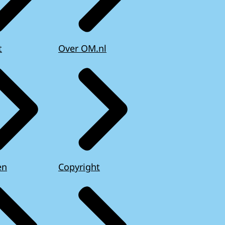
t
Over OM.nl
en
Copyright