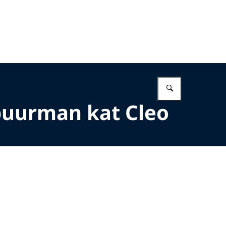
Vul in wat 
 buurman kat Cleo