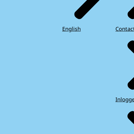
English
Contac
Inlogg