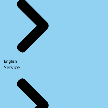
English
Service