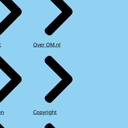
t
Over OM.nl
en
Copyright