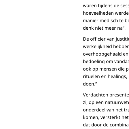
waren tijdens de sess
hoeveelheden werden
manier medisch te beg
denk niet meer na”.
De officier van justi
werkelijkheid hebben
overhoopgehaald en ha
bedoeling om vandaag 
ook op mensen die pr
rituelen en healings
doen.”
Verdachten presentee
zij op een natuurwet
onderdeel van het tr
komen, versterkt het 
dat door de combinat