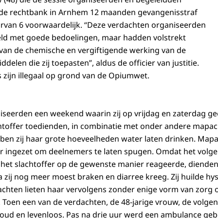
de rechtbank in Arnhem 12 maanden gevangenisstraf
arvan 6 voorwaardelijk. “Deze verdachten organiseerden
eld met goede bedoelingen, maar hadden volstrekt
van de chemische en vergiftigende werking van de
elen die zij toepasten”, aldus de officier van justitie.
 zijn illegaal op grond van de Opiumwet.
iseerden een weekend waarin zij op vrijdag en zaterdag g
htoffer toedienden, in combinatie met onder andere mapach
ben zij haar grote hoeveelheden water laten drinken. Map
r ingezet om deelnemers te laten spugen. Omdat het volg
 het slachtoffer op de gewenste manier reageerde, diende
 zij nog meer moest braken en diarree kreeg. Zij huilde hys
achten lieten haar vervolgens zonder enige vorm van zorg o
 Toen een van de verdachten, de 48-jarige vrouw, de volgen
koud en levenloos. Pas na drie uur werd een ambulance geb