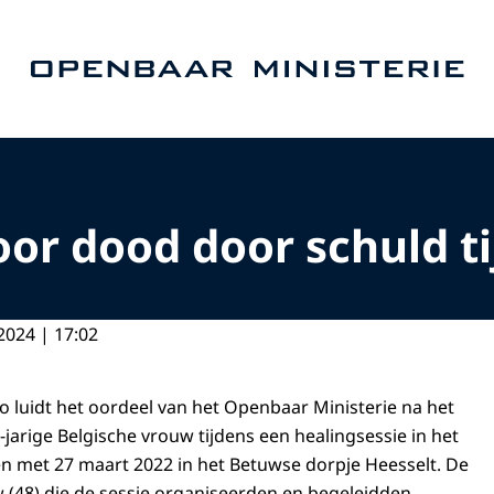
Naar de homepage van Openbaar Ministerie
oor dood door schuld t
2024 | 17:02
zo luidt het oordeel van het Openbaar Ministerie na het
-jarige Belgische vrouw tijdens een healingsessie in het
n met 27 maart 2022 in het Betuwse dorpje Heesselt. De
 (48) die de sessie organiseerden en begeleidden