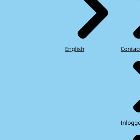
English
Contac
Inlogg