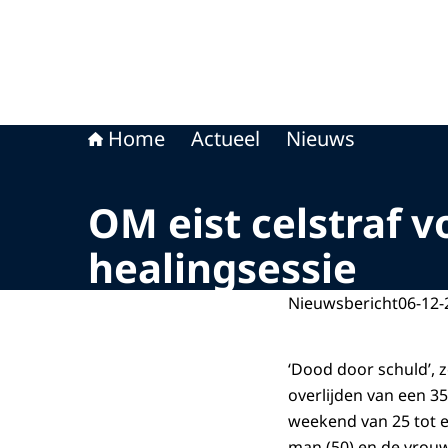
Home
Actueel
Nieuws
OM eist celstraf v
healingsessie
Nieuwsbericht
06-12-
‘Dood door schuld’, 
overlijden van een 35
weekend van 25 tot e
man (50) en de vrouw