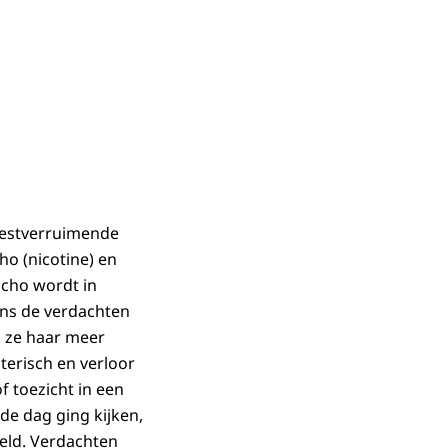
eestverruimende
o (nicotine) en
acho wordt in
ens de verdachten
n ze haar meer
terisch en verloor
f toezicht in een
de dag ging kijken,
eld. Verdachten