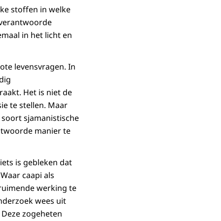
lke stoffen in welke
 verantwoorde
maal in het licht en
rote levensvragen. In
dig
aakt. Het is niet de
ie te stellen. Maar
soort sjamanistische
antwoorde manier te
ets is gebleken dat
Waar caapi als
rruimende werking te
onderzoek wees uit
n. Deze zogeheten