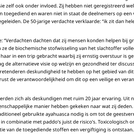
ie zelf ook onder invloed. Zij hebben niet geregistreerd we
 toegediend en waren niet in staat de deelnemers op een
eleiden. De 50-jarige verdachte verklaarde: “ik zit dan hele
tie: “Verdachten dachten dat zij mensen konden helpen bij g
 ze de biochemische stofwisseling van het slachtoffer volle
ar in een trip gebracht waarbij zij ernstig overstuur is ger
de alternatieve visie op welzijn en gezondheid ter discuss
etenderen deskundigheid te hebben op het gebied van dit 
, rust de verantwoordelijkheid om dit op een veilige en ver
rden zich als deskundigen met ruim 20 jaar ervaring. Uit ni
enschappelijke manier hebben gekeken naar wat zij deden. 
aditioneel gebruikte ayahuasca nodig is om tot de geestve
in combinatie met paddo’s juist de risico’s. Toxicologisch 
ie van de toegediende stoffen een vergiftiging is ontstaa