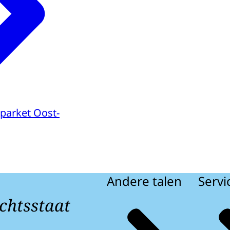
parket Oost-
Andere talen
Servi
chtsstaat