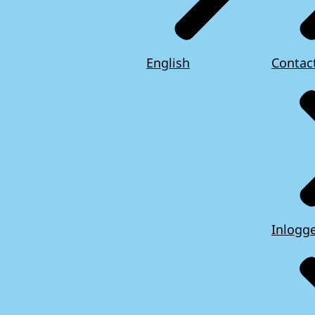
English
Contac
Inlogg