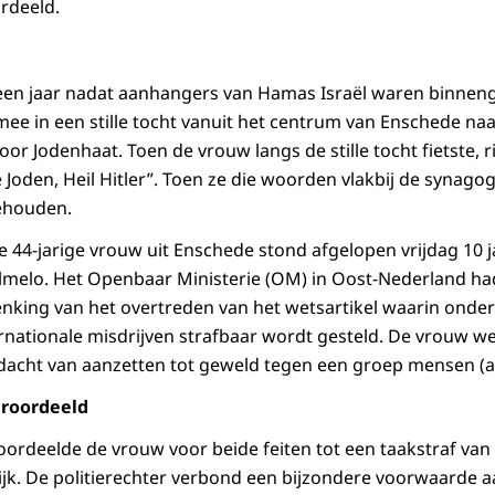
rdeeld.
een jaar nadat aanhangers van Hamas Israël waren binnenge
e in een stille tocht vanuit het centrum van Enschede n
or Jodenhaat. Toen de vrouw langs de stille tocht fietste, r
 Joden, Heil Hitler”. Toen ze die woorden vlakbij de synago
gehouden.
 44-jarige vrouw uit Enschede stond afgelopen vrijdag 10 ja
 Almelo. Het Openbaar Ministerie (OM) in Oost-Nederland h
nking van het overtreden van het wetsartikel waarin onde
ernationale misdrijven strafbaar wordt gesteld. De vrouw 
dacht van aanzetten tot geweld tegen een groep mensen (art
eroordeeld
roordeelde de vrouw voor beide feiten tot een taakstraf van
ijk. De politierechter verbond een bijzondere voorwaarde aa