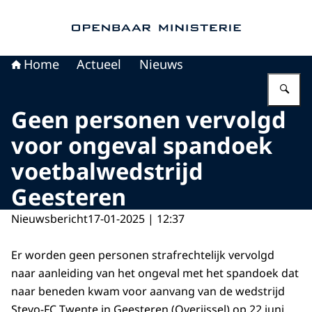
Naar de homepage van Openbaar Ministerie
Home
Actueel
Nieuws
Vu
Geen personen vervolgd
voor ongeval spandoek
voetbalwedstrijd
Geesteren
Nieuwsbericht
17-01-2025 | 12:37
Er worden geen personen strafrechtelijk vervolgd
naar aanleiding van het ongeval met het spandoek dat
naar beneden kwam voor aanvang van de wedstrijd
Stevo-FC Twente in Geesteren (Overijssel) op 22 juni