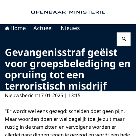
Naar de homepage van Openbaar Ministerie
Home
Actueel
Nieuws
Vu
Gevangenisstraf geëist
voor groepsbelediging en
opruiing tot een
terroristisch misdrijf
Nieuwsbericht
17-01-2025 | 13:15
“Er wordt wel eens gezegd: schelden doet geen pijn.
Maar woorden doen er wel degelijk toe. Je zult maar
rustig in de tram zitten en vervolgens worden er
allerlei nare dingen tegen je gezegd en wordt een hele