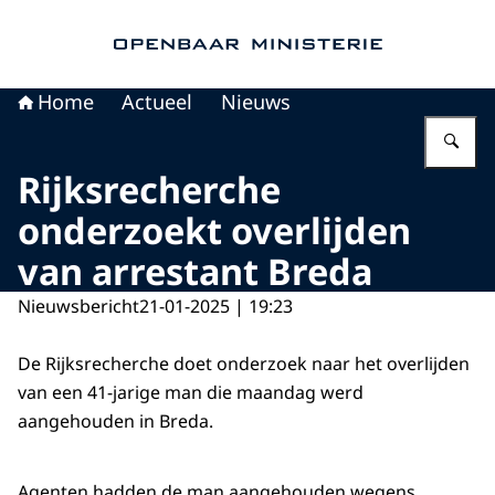
Naar de homepage van Openbaar Ministerie
Home
Actueel
Nieuws
Vu
Rijksrecherche
onderzoekt overlijden
van arrestant Breda
Nieuwsbericht
21-01-2025 | 19:23
De Rijksrecherche doet onderzoek naar het overlijden
van een 41-jarige man die maandag werd
aangehouden in Breda.
Agenten hadden de man aangehouden wegens