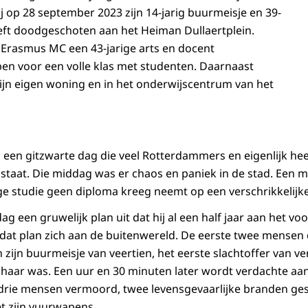
j op 28 september 2023 zijn 14-jarig buurmeisje en 39-
eft doodgeschoten aan het Heiman Dullaertplein.
t Erasmus MC een 43-jarige arts en docent
n voor een volle klas met studenten. Daarnaast
 zijn eigen woning en in het onderwijscentrum van het
 een gitzwarte dag die veel Rotterdammers en eigenlijk he
 staat. Die middag was er chaos en paniek in de stad. Een 
ge studie geen diploma kreeg neemt op een verschrikkelijk
ag een gruwelijk plan uit dat hij al een half jaar aan het v
dat plan zich aan de buitenwereld. De eerste twee mensen 
zijn buurmeisje van veertien, het eerste slachtoffer van v
ij haar was. Een uur en 30 minuten later wordt verdachte 
an drie mensen vermoord, twee levensgevaarlijke branden ge
 zijn vuurwapens.