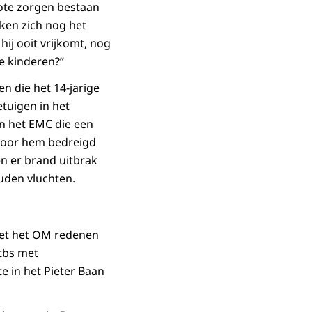
rote zorgen bestaan
ken zich nog het
hij ooit vrijkomt, nog
e kinderen?”
n die het 14-jarige
tuigen in het
n het EMC die een
door hem bedreigd
n er brand uitbrak
uden vluchten.
ziet het OM redenen
 tbs met
e in het Pieter Baan