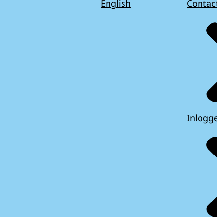
English
Contac
Inlogg