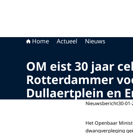
Home
Actueel
Nieuws
OM eist 30 jaar c
Rotterdammer voo
Dullaertplein en
Nieuwsbericht
30-01-
Het Openbaar Ministe
dwangverpleging geëi