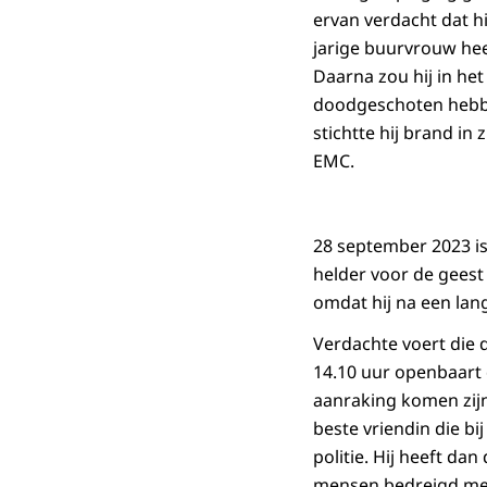
ervan verdacht dat hi
jarige buurvrouw he
Daarna zou hij in he
doodgeschoten hebbe
stichtte hij brand in
EMC.
28 september 2023 is
helder voor de geest
omdat hij na een lan
Verdachte voert die d
14.10 uur openbaart 
aanraking komen zijn 
beste vriendin die b
politie. Hij heeft d
mensen bedreigd met