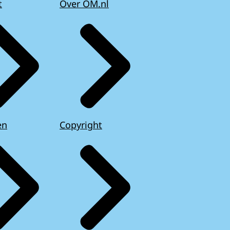
t
Over OM.nl
en
Copyright