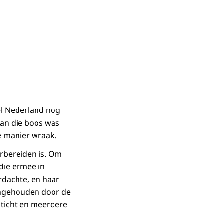
el Nederland nog
man die boos was
e manier wraak.
oorbereiden is. Om
die ermee in
erdachte, en haar
aangehouden door de
sticht en meerdere