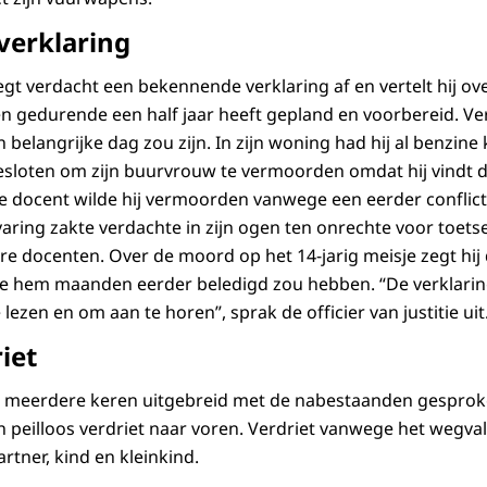
erklaring
gt verdacht een bekennende verklaring af en vertelt hij over
iten gedurende een half jaar heeft gepland en voorbereid. 
belangrijke dag zou zijn. In zijn woning had hij al benzine
besloten om zijn buurvrouw te vermoorden omdat hij vindt da
e docent wilde hij vermoorden vanwege een eerder conflic
aring zakte verdachte in zijn ogen ten onrechte voor toets
 docenten. Over de moord op het 14-jarig meisje zegt hij
die hem maanden eerder beledigd zou hebben. “De verklari
lezen en om aan te horen”, sprak de officier van justitie uit
iet
n meerdere keren uitgebreid met de nabestaanden gesproke
peilloos verdriet naar voren. Verdriet vanwege het wegval
artner, kind en kleinkind.