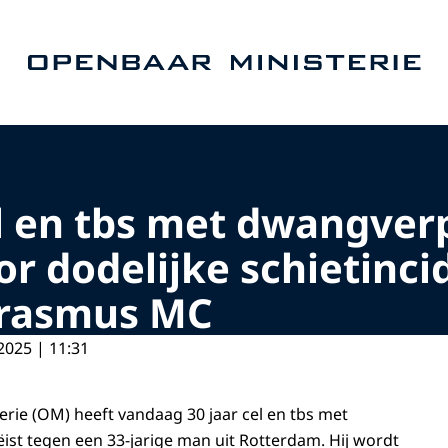
Naar de homepage van Openbaar Ministerie
el en tbs met dwangver
r dodelijke schietinc
 Erasmus MC
2025 | 11:31
rie (OM) heeft vandaag 30 jaar cel en tbs met
st tegen een 33-jarige man uit Rotterdam. Hij wordt