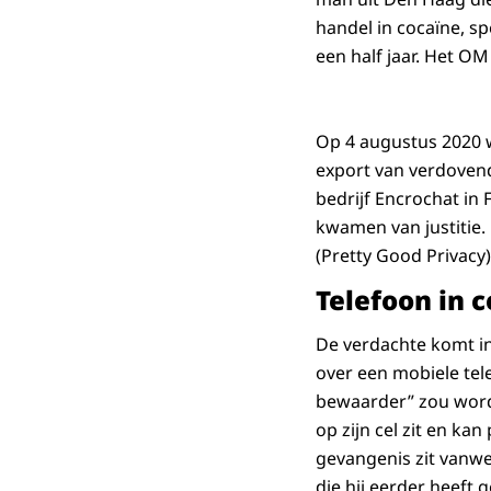
handel in cocaïne, s
een half jaar. Het OM 
Op 4 augustus 2020 
export van verdovend
bedrijf Encrochat in
kwamen van justitie.
(Pretty Good Privac
Telefoon in c
De verdachte komt in
over een mobiele tele
bewaarder” zou worde
op zijn cel zit en ka
gevangenis zit vanwe
die hij eerder heeft g