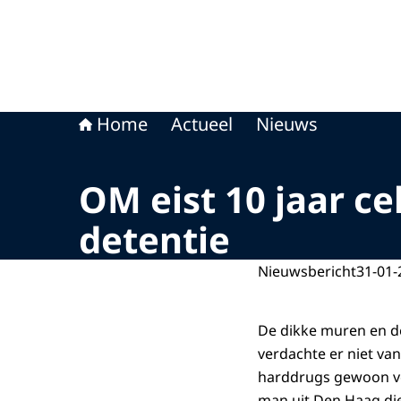
Home
Actueel
Nieuws
OM eist 10 jaar c
detentie
Nieuwsbericht
31-01-
De dikke muren en de
verdachte er niet va
harddrugs gewoon voo
man uit Den Haag die