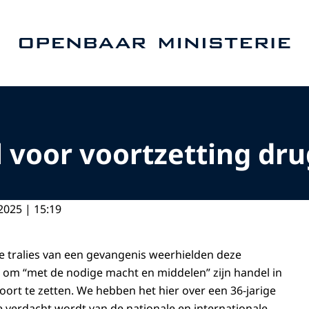
Naar de homepage van Openbaar Ministerie
el voor voortzetting dr
2025 | 15:19
 tralies van een gevangenis weerhielden deze
n om “met de nodige macht en middelen” zijn handel in
rt te zetten. We hebben het hier over een 36-jarige
 verdacht wordt van de nationale en internationale