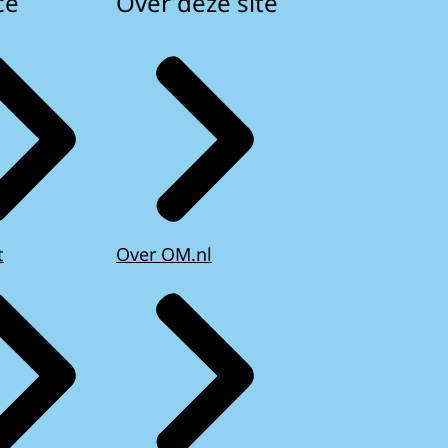
ce
Over deze site
t
Over OM.nl