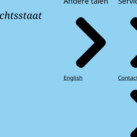
Andere talen
Servi
chtsstaat
English
Contac