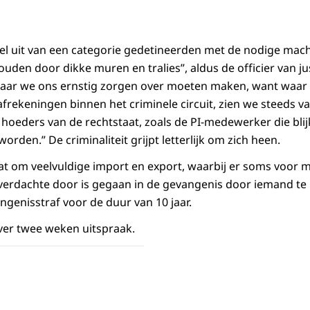
l uit van een categorie gedetineerden met de nodige mach
houden door dikke muren en tralies”, aldus de officier van ju
aar we ons ernstig zorgen over moeten maken, want waar 
 afrekeningen binnen het criminele circuit, zien we steeds v
d hoeders van de rechtstaat, zoals de PI-medewerker die bli
rden.” De criminaliteit grijpt letterlijk om zich heen.
at om veelvuldige import en export, waarbij er soms voor 
verdachte door is gegaan in de gevangenis door iemand te
ngenisstraf voor de duur van 10 jaar.
ver twee weken uitspraak.