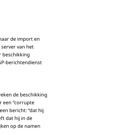
naar de import en
 server van het
r beschikking
PGP-berichtendienst
 weken de beschikking
er een “corrupte
n bericht: “dat hij
t dat hij in de
ijken op de namen