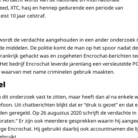
peed, XTC, hasj en hennep gedurende een periode van
eist 10 jaar celstraf.
wordt de verdachte aangehouden in een ander onderzoek 
e middelen. De politie komt de man op het spoor nadat de
 Frankrijk gehackt was en zogeheten Encrochat-berichten te
 Het bedrijf Encrochat leverde jarenlang een versleutelde 
y) waarvan met name criminelen gebruik maakten.
el
 dit onderzoek vast te zitten, maar heeft dan al na enkele
foon. Uit chatberichten blijkt dat er “druk is gezet” en dat 
n geregeld. Op 26 augustus 2020 schrijft de verdachte in ee
n praten.” Er zijn ook meerdere gesprekken waarin hij aangeef
ge Encrochat. Hij gebruikt daarbij ook accountnamen die l
ebruikt.