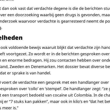
 dan ook vast dat verdachte degene is die de berichten stu
over een doorzoeking waarbij geen drugs is gevonden, maar
 onderzoek waarvoor verdachte is gearresteerd neemt de po
g.
elheden
 ook voldoende bewijs waaruit blijkt dat verdachte zijn han
ft voortgezet. Zo wordt er in de berichten gesproken ove
 en enorme bedragen. Hij zou contacten hebben over ond
sland, Zweden en Denemarken. Het dossier bevat diverse b
dat er sprake is van handel.
 voert de verdachte een gesprek met een handlanger over
esproken over ‘collo’ en ‘stempel’. De handlanger zegt: “z
t een transport bedoeld van cocaïne uit Colombia. In de c
ij er “7 stuks kan pakken”, maar ook in kilo’s en “dat het bet
 meer is.”