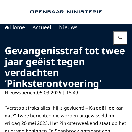
Naar de homepage van Openbaar Ministerie
Home
Actueel
Nieuws
Vu
Gevangenisstraf tot twee
jaar geëist tegen
verdachten
‘Pinksterontvoering’
Nieuwsbericht
05-03-2025 | 15:49
“Verstop straks alles, hij is gevlucht! – K-zooi! Hoe kan
dat?” Twee berichten die worden uitgewisseld op
vrijdag 26 mei 2023. Het Pinksterweekend staat op het
punt van beginnen. In Spanbroek ontsnapt een