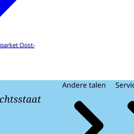
parket Oost-
Andere talen
Servi
chtsstaat