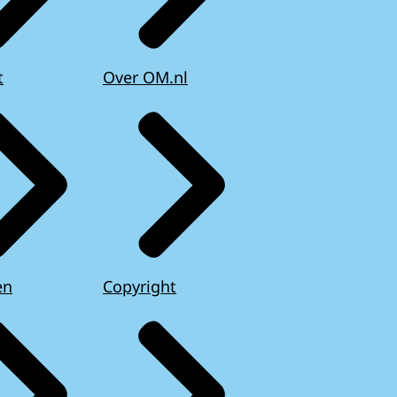
t
Over OM.nl
en
Copyright