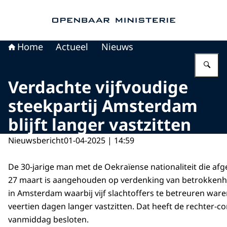
Naar de homepage van Openbaar Ministerie
Home
Actueel
Nieuws
Vu
Verdachte vijfvoudige
steekpartij Amsterdam
blijft langer vastzitten
Nieuwsbericht
01-04-2025 | 14:59
De 30-jarige man met de Oekraïense nationaliteit die a
27 maart is aangehouden op verdenking van betrokkenhei
in Amsterdam waarbij vijf slachtoffers te betreuren waren, 
veertien dagen langer vastzitten. Dat heeft de rechter-c
vanmiddag besloten.