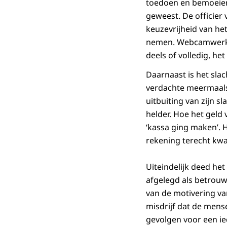
toedoen en bemoeieni
geweest. De officier 
keuzevrijheid van he
nemen. Webcamwerk is
deels of volledig, he
Daarnaast is het sla
verdachte meermaals
uitbuiting van zijn s
helder. Hoe het geld 
‘kassa ging maken’. H
rekening terecht kw
Uiteindelijk deed het
afgelegd als betrouwba
van de motivering va
misdrijf dat de mense
gevolgen voor een ied