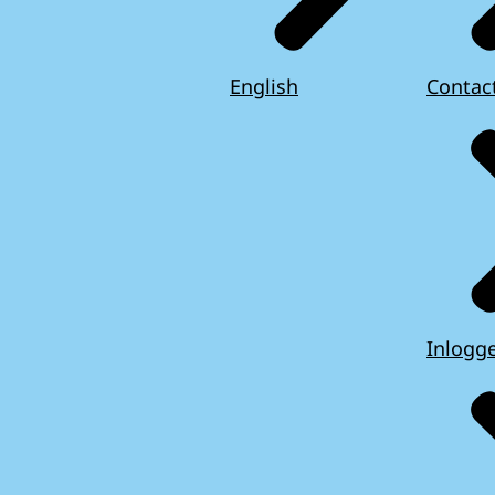
English
Contac
Inlogg