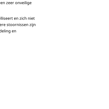
een zeer onveilige
iseert en zich niet
re stoornissen zijn
deling en