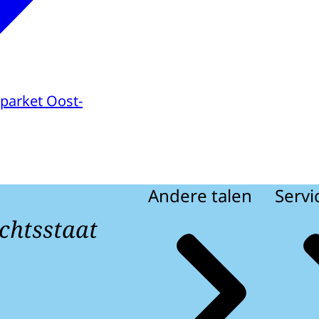
parket Oost-
Andere talen
Servi
chtsstaat