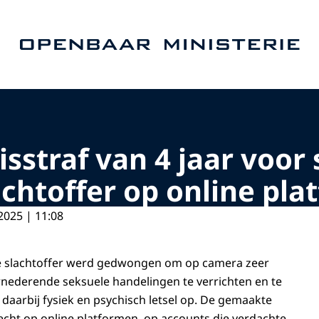
Naar de homepage van Openbaar Ministerie
sstraf van 4 jaar voor
achtoffer op online pl
2025 | 11:08
e slachtoffer werd gedwongen om op camera zeer
nederende seksuele handelingen te verrichten en te
 daarbij fysiek en psychisch letsel op. De gemaakte
cht op online platformen, op accounts die verdachte