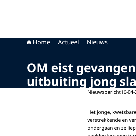
Home
Actueel
Nieuws
OM eist gevangeni
uitbuiting jong sl
Nieuwsbericht
16-04-
Het jonge, kwetsbar
verstrekkende en ver
ondergaan en ze liep
beelden kwamen tere