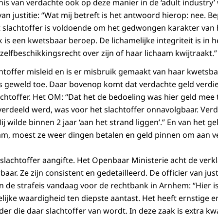
s van verdachte ook op deze manier in de ‘adult industry’
van justitie: “Wat mij betreft is het antwoord hierop: nee. B
t slachtoffer is voldoende om het gedwongen karakter van
 een kwetsbaar beroep. De lichamelijke integriteit is in h
t zelfbeschikkingsrecht over zijn of haar lichaam kwijtraakt.”
chtoffer misleid en is er misbruik gemaakt van haar kwetsb
 geweld toe. Daar bovenop komt dat verdachte geld verdi
lachtoffer. Het OM: “Dat het de bedoeling was hier geld mee 
verdeeld werd, was voor het slachtoffer onnavolgbaar. Verda
ij wilde binnen 2 jaar ‘aan het strand liggen’.” En van het g
am, moest ze weer dingen betalen en geld pinnen om aan v
 slachtoffer aangifte. Het Openbaar Ministerie acht de verkl
ar. Ze zijn consistent en gedetailleerd. De officier van justi
n de strafeis vandaag voor de rechtbank in Arnhem: “Hier i
lijke waardigheid ten diepste aantast. Het heeft ernstige 
er die daar slachtoffer van wordt. In deze zaak is extra kwa