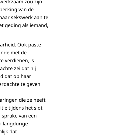
 werkzaam zou zijn
eperking van de
 haar sekswerk aan te
et geding als iemand,
aarheid. Ook paste
ende met de
te verdienen, is
chte zei dat hij
eld dat op haar
erdachte te geven.
aringen die ze heeft
tie tijdens het slot
s sprake van een
en langdurige
lijk dat