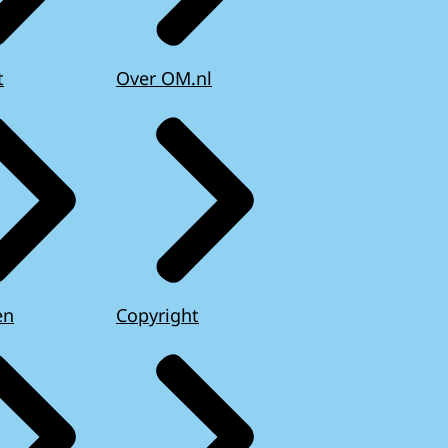
t
Over OM.nl
en
Copyright