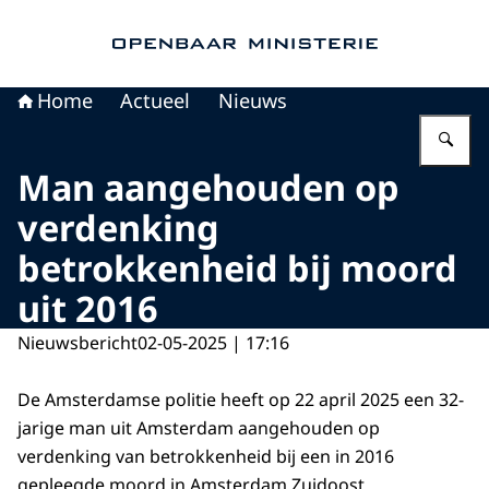
Naar de homepage van Openbaar Ministerie
Home
Actueel
Nieuws
Vu
Man aangehouden op
verdenking
betrokkenheid bij moord
uit 2016
Nieuwsbericht
02-05-2025 | 17:16
De Amsterdamse politie heeft op 22 april 2025 een 32-
jarige man uit Amsterdam aangehouden op
verdenking van betrokkenheid bij een in 2016
gepleegde moord in Amsterdam Zuidoost.