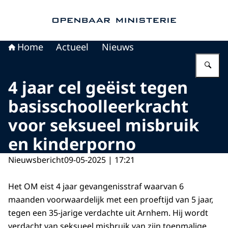
Naar de homepage van Openbaar Ministerie
Home
Actueel
Nieuws
Vu
4 jaar cel geëist tegen
basisschoolleerkracht
voor seksueel misbruik
en kinderporno
Nieuwsbericht
09-05-2025 | 17:21
Het OM eist 4 jaar gevangenisstraf waarvan 6
maanden voorwaardelijk met een proeftijd van 5 jaar,
tegen een 35-jarige verdachte uit Arnhem. Hij wordt
verdacht van seksueel misbruik van zijn toenmalige