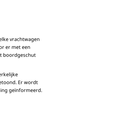
elke vrachtwagen
or er met een
ét boordgeschut
rkelijke
etoond. Er wordt
issing geïnformeerd.