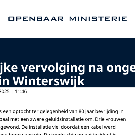
Naar de homepage van Openbaar Ministerie
ijke vervolging na ong
 in Winterswijk
2025 | 11:46
ns een optocht ter gelegenheid van 80 jaar bevrijding in
 paal met een zware geluidsinstallatie om. Drie vrouwen
rgewond. De installatie viel doordat een kabel werd
n hoog voertuig. De toedracht van het incident is