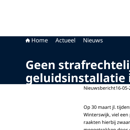
Home
Actueel
Nieuws
Geen strafrechtel
geluidsinstallatie
Nieuwsbericht
16-05-
Op 30 maart jl. tijde
Winterswijk, viel een
raakten hierbij zwaa
meegetrokken door ee