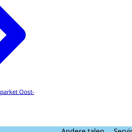
parket Oost-
Andere talen
Servi