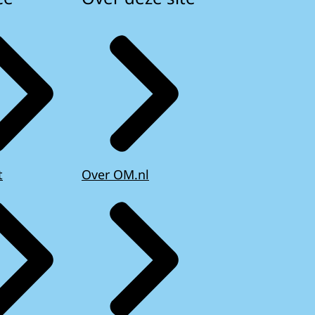
t
Over OM.nl