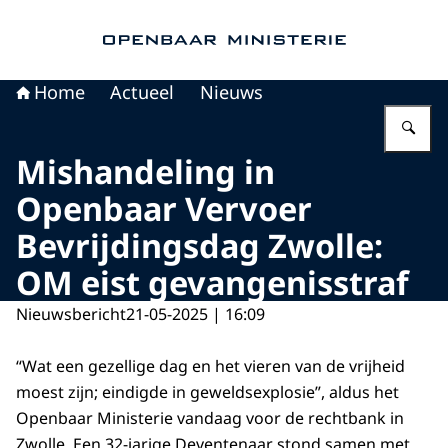
Naar de homepage van Openbaar Ministerie
Home
Actueel
Nieuws
Vu
Mishandeling in
Openbaar Vervoer
Bevrijdingsdag Zwolle:
OM eist gevangenisstraf
Nieuwsbericht
21-05-2025 | 16:09
“Wat een gezellige dag en het vieren van de vrijheid
moest zijn; eindigde in geweldsexplosie”, aldus het
Openbaar Ministerie vandaag voor de rechtbank in
Zwolle. Een 32-jarige Deventenaar stond samen met