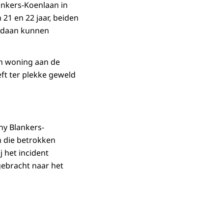
lankers-Koenlaan in
1 en 22 jaar, beiden
gedaan kunnen
en woning aan de
eft ter plekke geweld
ny Blankers-
n die betrokken
j het incident
gebracht naar het