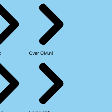
t
Over OM.nl