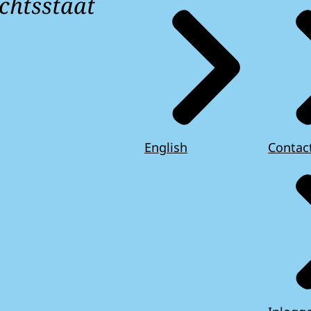
chtsstaat
English
Contac