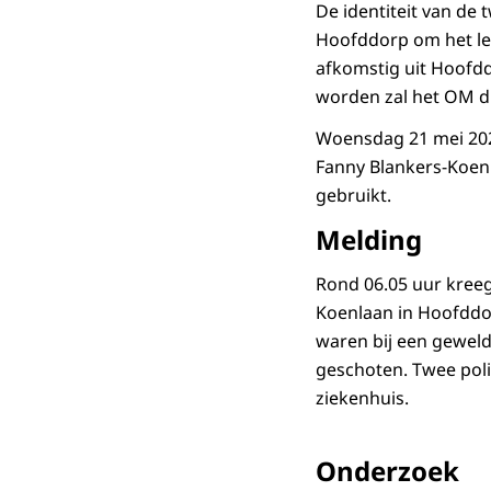
De identiteit van de 
Hoofddorp om het lev
afkomstig uit Hoofd
worden zal het OM di
Woensdag 21 mei 202
Fanny Blankers-Koenl
gebruikt.
Melding
Rond 06.05 uur kreeg
Koenlaan in Hoofddo
waren bij een gewelds
geschoten. Twee pol
ziekenhuis.
Onderzoek