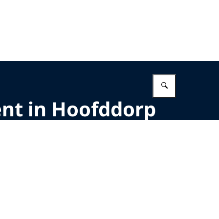
Vul in wat 
ent in Hoofddorp