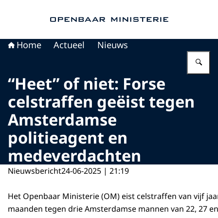
Naar de homepage van Openbaar Ministerie
Home
Actueel
Nieuws
Vu
“Heet” of niet: Forse
celstraffen geëist tegen
Amsterdamse
politieagent en
medeverdachten
Nieuwsbericht
24-06-2025 | 21:19
Het Openbaar Ministerie (OM) eist celstraffen van vijf jaar
maanden tegen drie Amsterdamse mannen van 22, 27 en 3