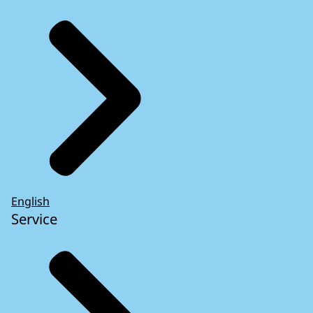
English
Service