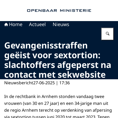
Naar de homepage van Openbaar Ministerie
Home
Actueel
Nieuws
Vu
Gevangenisstraffen
geëist voor sextortion:
slachtoffers afgeperst na
contact met sekwebsite
Nieuwsbericht
27-06-2025 | 17:36
In de rechtbank in Arnhem stonden vandaag twee
vrouwen (van 30 en 27 jaar) en een 34-jarige man uit
de regio Arnhem terecht op verdenking van afpersing
via sextortion tussen juni 2020 tot maart 2023. Tegen