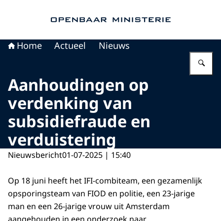
Naar de homepage van Openbaar Ministerie
Home
Actueel
Nieuws
Vu
Aanhoudingen op
verdenking van
subsidiefraude en
verduistering
Nieuwsbericht
01-07-2025 | 15:40
Op 18 juni heeft het IFI-combiteam, een gezamenlijk
opsporingsteam van FIOD en politie, een 23-jarige
man en een 26-jarige vrouw uit Amsterdam
aangehouden in een onderzoek naar