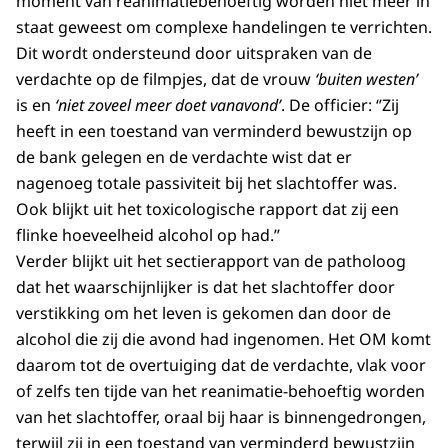
moment van reanimatiebehoeftig worden niet meer in
staat geweest om complexe handelingen te verrichten.
Dit wordt ondersteund door uitspraken van de
verdachte op de filmpjes, dat de vrouw
‘buiten westen’
is en
‘niet zoveel meer doet vanavond’
. De officier: ‘’Zij
heeft in een toestand van verminderd bewustzijn op
de bank gelegen en de verdachte wist dat er
nagenoeg totale passiviteit bij het slachtoffer was.
Ook blijkt uit het toxicologische rapport dat zij een
flinke hoeveelheid alcohol op had.’’
Verder blijkt uit het sectierapport van de patholoog
dat het waarschijnlijker is dat het slachtoffer door
verstikking om het leven is gekomen dan door de
alcohol die zij die avond had ingenomen. Het OM komt
daarom tot de overtuiging dat de verdachte, vlak voor
of zelfs ten tijde van het reanimatie-behoeftig worden
van het slachtoffer, oraal bij haar is binnengedrongen,
terwijl zij in een toestand van verminderd bewustzijn