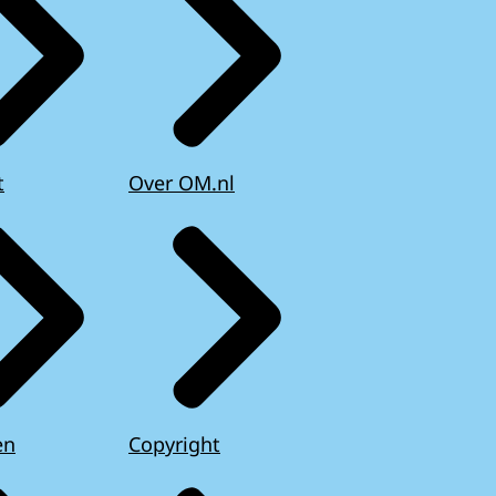
t
Over OM.nl
en
Copyright