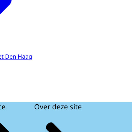
et Den Haag
ce
Over deze site