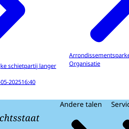
Arrondissementspark
Organisatie
ke schietpartij langer
-05-2025
16:40
Andere talen
Servi
chtsstaat