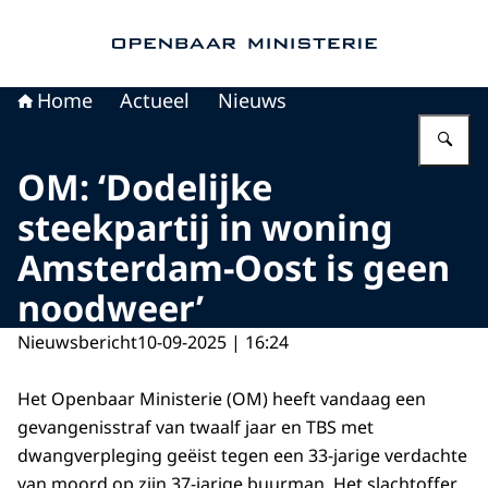
Naar de homepage van Openbaar Ministerie
Home
Actueel
Nieuws
Vu
OM: ‘Dodelijke
steekpartij in woning
Amsterdam-Oost is geen
noodweer’
Nieuwsbericht
10-09-2025 | 16:24
Het Openbaar Ministerie (OM) heeft vandaag een
gevangenisstraf van twaalf jaar en TBS met
dwangverpleging geëist tegen een 33-jarige verdachte
van moord op zijn 37-jarige buurman. Het slachtoffer