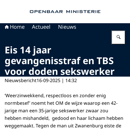
Naar de homepage van Openbaar Ministerie
Home
Actueel
Nieuws
Vu
Eis 14 jaar
gevangenisstraf en TBS
voor doden sekswerker
Nieuwsbericht
16-09-2025 | 14:32
‘Weerzinwekkend, respectloos en zonder enig
normbesef’ noemt het OM de wijze waarop een 42-
jarige man een 35-jarige sekswerker zwaar zou
hebben mishandeld, gedood en haar lichaam hebben
weggemaakt. Tegen de man uit Zwanenburg eiste de