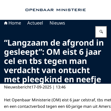
Naar de homepage van Openbaar Ministerie
Home
Actueel
Nieuws
Vu
“Langzaam de afgrond in
gesleept”: OM eist 6 jaar
cel en tbs tegen man
verdacht van ontucht
met pleegkind en neefje
Nieuwsbericht
17-09-2025 | 13:46
Het Openbaar Ministerie (OM) eist 6 jaar celstraf, tbs 
en een contactverbod tegen een 60-jarige man uit Amer