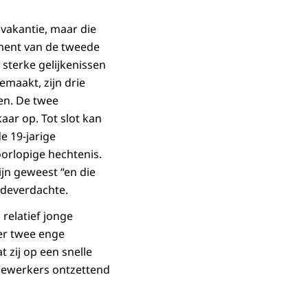
 vakantie, maar die
lement van de tweede
 sterke gelijkenissen
emaakt, zijn drie
en. De twee
ar op. Tot slot kan
e 19-jarige
oorlopige hechtenis.
ijn geweest “en die
edeverdachte.
 relatief jonge
er twee enge
zij op een snelle
dewerkers ontzettend