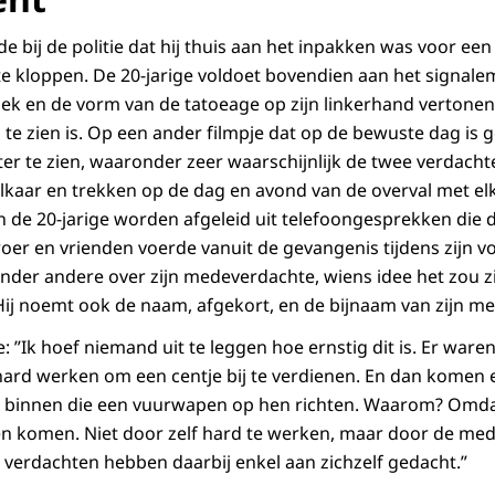
de bij de politie dat hij thuis aan het inpakken was voor een
t te kloppen. De 20-jarige voldoet bovendien aan het signa
plek en de vorm van de tatoeage op zijn linkerhand vertonen
te zien is. Op een ander filmpje dat op de bewuste dag is g
er te zien, waaronder zeer waarschijnlijk de twee verdacht
kaar en trekken op de dag en avond van de overval met elka
 de 20-jarige worden afgeleid uit telefoongesprekken die d
roer en vrienden voerde vanuit de gevangenis tijdens zijn v
 onder andere over zijn medeverdachte, wiens idee het zou z
 Hij noemt ook de naam, afgekort, en de bijnaam van zijn m
ie: ”Ik hoef niemand uit te leggen hoe ernstig dit is. Er waren
ard werken om een centje bij te verdienen. En dan komen 
binnen die een vuurwapen op hen richten. Waarom? Omdat 
en komen. Niet door zelf hard te werken, maar door de me
verdachten hebben daarbij enkel aan zichzelf gedacht.”