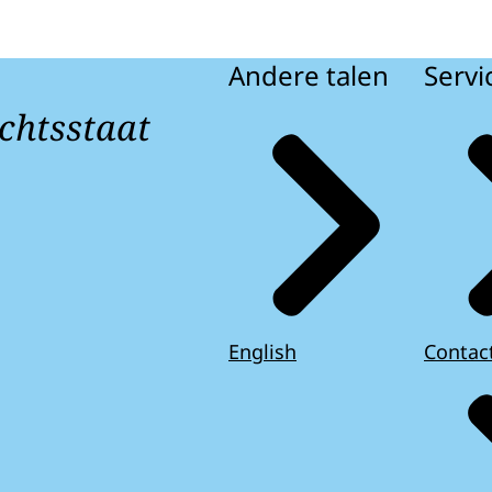
Andere talen
Servi
chtsstaat
English
Contac