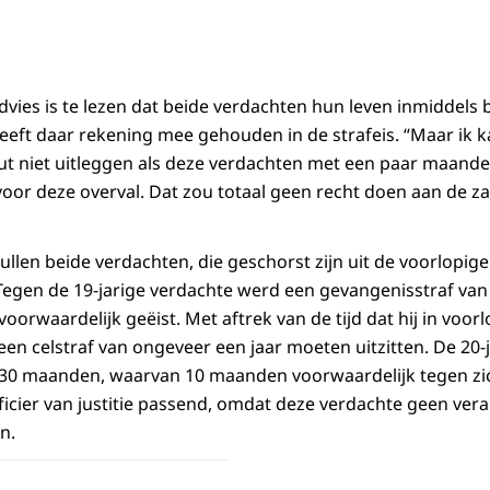
dvies is te lezen dat beide verdachten hun leven inmiddels b
heeft daar rekening mee gehouden in de strafeis. “Maar ik k
ut niet uitleggen als deze verdachten met een paar maand
or deze overval. Dat zou totaal geen recht doen aan de zaa
llen beide verdachten, die geschorst zijn uit de voorlopig
Tegen de 19-jarige verdachte werd een gevangenisstraf va
rwaardelijk geëist. Met aftrek van de tijd dat hij in voor
een celstraf van ongeveer een jaar moeten uitzitten. De 20
 30 maanden, waarvan 10 maanden voorwaardelijk tegen zi
fficier van justitie passend, omdat deze verdachte geen ver
n.