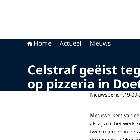
Home
Actueel
Nieuws
Celstraf geëist t
op pizzeria in Do
Nieuwsbericht
19-09-
Medewerkers van een 
als zij aan het werk 
twee mannen in de za
de gemeente Montfer