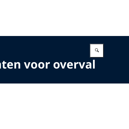
Vul in wat 
hten voor overval