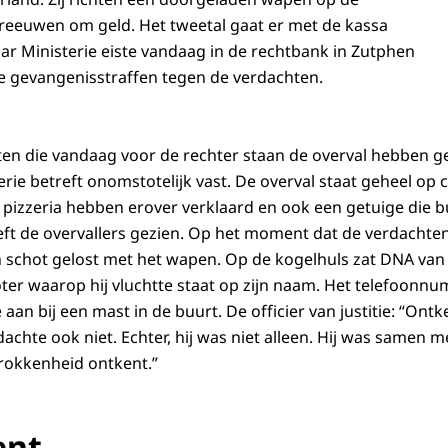
eeuwen om geld. Het tweetal gaat er met de kassa
r Ministerie eiste vandaag in de rechtbank in Zutphen
e gevangenisstraffen tegen de verdachten.
en die vandaag voor de rechter staan de overval hebben ge
rie betreft onomstotelijk vast. De overval staat geheel op
izzeria hebben erover verklaard en ook een getuige die bu
ft de overvallers gezien. Op het moment dat de verdachte
en schot gelost met het wapen. Op de kogelhuls zat DNA van 
ter waarop hij vluchtte staat op zijn naam. Het telefoonnum
 aan bij een mast in de buurt. De officier van justitie: “Ont
achte ook niet. Echter, hij was niet alleen. Hij was samen me
rokkenheid ontkent.”
ent