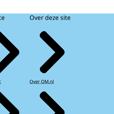
ce
Over deze site
t
Over OM.nl