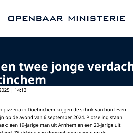
Naar de homepage van Openbaar Ministerie
egen twee jonge verdac
etinchem
2025 | 14:13
pizzeria in Doetinchem krijgen de schrik van hun leven
zijn op de avond van 6 september 2024. Plotseling staan
ak: een 19-jarige man uit Arnhem en een 20-jarige uit
land. Zij richten een doorgeladen wapen op de