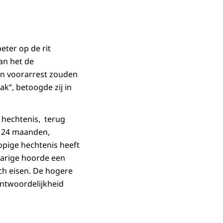
eter op de rit
an het de
en voorarrest zouden
k”, betoogde zij in
e hechtenis, terug
n 24 maanden,
lopige hechtenis heeft
-jarige hoorde een
ch eisen. De hogere
antwoordelijkheid