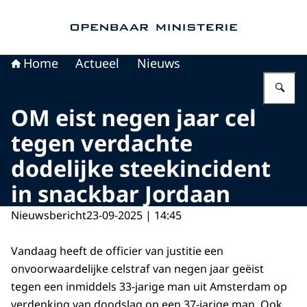
Naar de homepage van Openbaar Ministerie
Home
Actueel
Nieuws
Vu
OM eist negen jaar cel
tegen verdachte
dodelijke steekincident
in snackbar Jordaan
Nieuwsbericht
23-09-2025 | 14:45
Vandaag heeft de officier van justitie een
onvoorwaardelijke celstraf van negen jaar geëist
tegen een inmiddels 33-jarige man uit Amsterdam op
verdenking van doodslag op een 37-jarige man. Ook