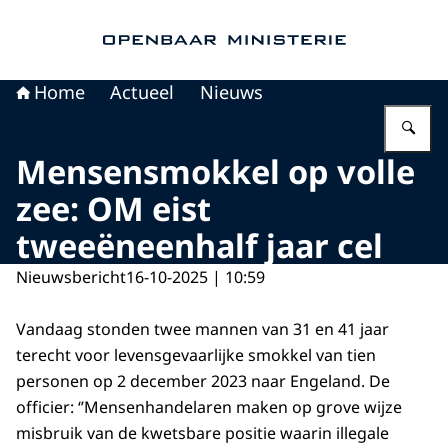
Naar de homepage van Openbaar Ministerie
Home
Actueel
Nieuws
Vu
Mensensmokkel op volle
zee: OM eist
tweeëneenhalf jaar cel
Nieuwsbericht
16-10-2025 | 10:59
Vandaag stonden twee mannen van 31 en 41 jaar
terecht voor levensgevaarlijke smokkel van tien
personen op 2 december 2023 naar Engeland. De
officier: ‘’Mensenhandelaren maken op grove wijze
misbruik van de kwetsbare positie waarin illegale