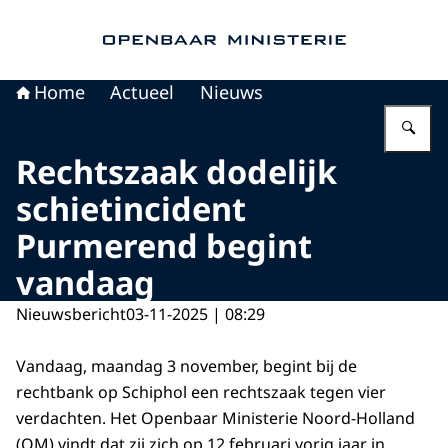
Naar de homepage van Openbaar Ministerie
Home
Actueel
Nieuws
Vu
Rechtszaak dodelijk
schietincident
Purmerend begint
vandaag
Nieuwsbericht
03-11-2025 | 08:29
Vandaag, maandag 3 november, begint bij de
rechtbank op Schiphol een rechtszaak tegen vier
verdachten. Het Openbaar Ministerie Noord-Holland
(OM) vindt dat zij zich op 12 februari vorig jaar in