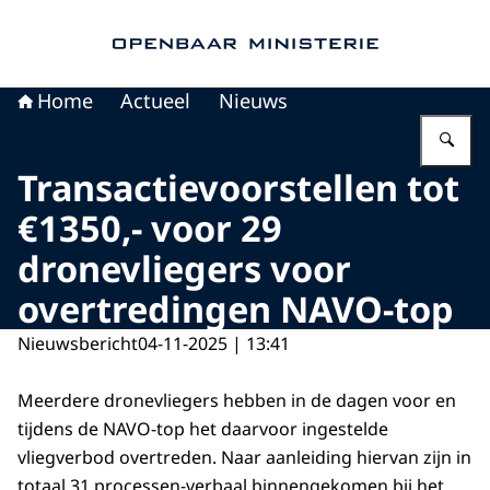
Naar de homepage van Openbaar Ministerie
Home
Actueel
Nieuws
Vu
Transactievoorstellen tot
€1350,- voor 29
dronevliegers voor
overtredingen NAVO-top
Nieuwsbericht
04-11-2025 | 13:41
Meerdere dronevliegers hebben in de dagen voor en
tijdens de NAVO-top het daarvoor ingestelde
vliegverbod overtreden. Naar aanleiding hiervan zijn in
totaal 31 processen-verbaal binnengekomen bij het