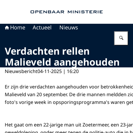
Naar de homepage van Openbaar Ministerie
Home
Actueel
Nieuws
Vu
Verdachten rellen
Malieveld aangehouden
Nieuwsbericht
04-11-2025 | 16:20
Er zijn drie verdachten aangehouden voor betrokkenheid 
Malieveld van 20 september. De drie mannen meldden zi
foto's vorige week in opsporingsprogramma's waren ge
Het gaat om een 22-jarige man uit Zoetermeer, een 23-j
geweldpleging, onder meer tegen de politie-auto die in b