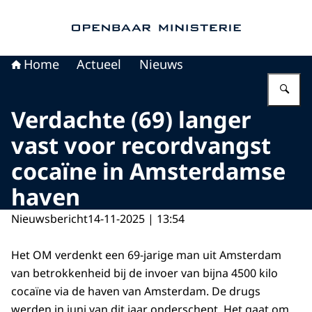
Naar de homepage van Openbaar Ministerie
Home
Actueel
Nieuws
Vu
Verdachte (69) langer
vast voor recordvangst
cocaïne in Amsterdamse
haven
Nieuwsbericht
14-11-2025 | 13:54
Het OM verdenkt een 69-jarige man uit Amsterdam
van betrokkenheid bij de invoer van bijna 4500 kilo
cocaïne via de haven van Amsterdam. De drugs
werden in juni van dit jaar onderschept. Het gaat om