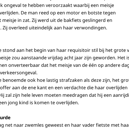
ijk ongeval te hebben veroorzaakt waarbij een meisje
 overlijden. De man reed op een motor en botste tegen
 meisje in zat. Zij werd uit de bakfiets geslingerd en
Zij overleed uiteindelijk aan haar verwondingen.
ie stond aan het begin van haar requisitoir stil bij het grote 
isje zou aanstaande vrijdag acht jaar zijn geworden. Het is
nen onverteerbaar dat het meisje van de één op andere dag 
verkeersongeval.
tie benoemde ook hoe lastig strafzaken als deze zijn, het gro
toffer aan de ene kant en een verdachte die haar overlijden
ij zal zijn hele leven moeten meedragen dat hij een aanrijd
en jong kind is komen te overlijden.
eurde
ag net naar zwemles geweest en haar vader fietste met haar