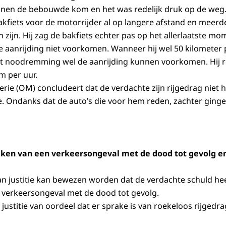
innen de bebouwde kom en het was redelijk druk op de weg. 
akfiets voor de motorrijder al op langere afstand en mee
zijn. Hij zag de bakfiets echter pas op het allerlaatste mo
aanrijding niet voorkomen. Wanneer hij wel 50 kilometer 
 noodremming wel de aanrijding kunnen voorkomen. Hij reed
m per uur.
rie (OM) concludeert dat de verdachte zijn rijgedrag niet 
se. Ondanks dat de auto’s die voor hem reden, zachter gingen
aken van een verkeersongeval met de dood tot gevolg e
van justitie kan bewezen worden dat de verdachte schuld he
 verkeersongeval met de dood tot gevolg.
n justitie van oordeel dat er sprake is van roekeloos rijgedra