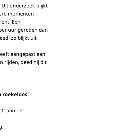
Uit onderzoek blijkt
rdere momenten
ment. Een
per uur gereden dan
, zo blijkt uit
heeft aangepast aan
 rijden, deed hij dit
n roekeloos
eft aan het
g.