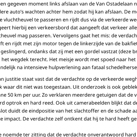
p een gegeven moment links afslaan van de Van Ostadelaan 
re auto’s wachten achter hem zodat hij kan afslaan. De mo
 vluchtheuvel te passeren en rijdt dus via de verkeerde weg
egeert hierbij een verkeersbord dat aangeeft dat verkeer all
theuvel mag passeren. Vervolgens gaat het mis: de verdacht
t en rijdt met zijn motor tegen de linkerzijde van de bakfie
 geslingerd, ondanks dat zij met een gordel vastzat (deze b
 het wegdek terecht. Het meisje wordt met spoed naar het
eindelijk na intensieve hulpverlening aan fataal schedelherse
an justitie staat vast dat de verdachte op de verkeerde wegh
k waar dit niet was toegestaan. Uit onderzoek is ook geblek
ne 50 km per uur. Zo verklaren meerdere getuigen dat de v
ard optrok en hard reed. Ook uit camerabeelden blijkt dat 
lot duidt de eindpositie van het slachtoffer en de schade a
e impact. De verdachte zelf ontkent dat hij te hard heeft g
itie noemde ter zitting dat de verdachte onverantwoord hard