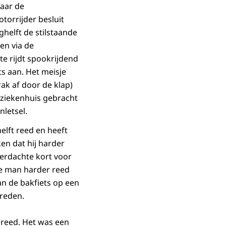
naar de
torrijder besluit
helft de stilstaande
een via de
e rijdt spookrijdend
ts aan. Het meisje
rak af door de klap)
 ziekenhuis gebracht
nletsel.
elft reed en heeft
en dat hij harder
erdachte kort voor
de man harder reed
an de bakfiets op een
ereden.
 reed. Het was een