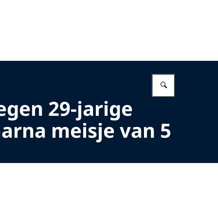
Vul in wat 
egen 29-jarige
arna meisje van 5