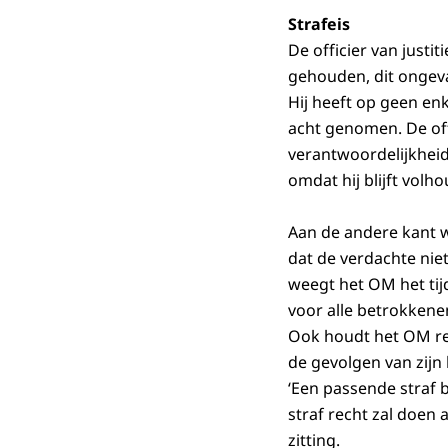
Strafeis
De officier van justi
gehouden, dit ongeva
Hij heeft op geen en
acht genomen. De off
verantwoordelijkheid
omdat hij blijft volho
Aan de andere kant 
dat de verdachte niet
weegt het OM het tijd
voor alle betrokkenen
Ook houdt het OM rek
de gevolgen van zijn
‘Een passende straf b
straf recht zal doen a
zitting.