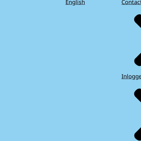
English
Contac
Inlogg