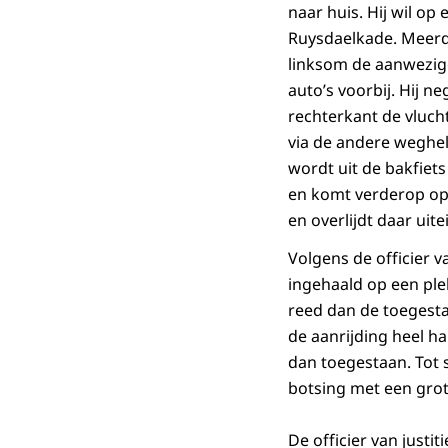
naar huis. Hij wil o
Ruysdaelkade. Meerde
linksom de aanwezige
auto’s voorbij. Hij n
rechterkant de vluch
via de andere weghelf
wordt uit de bakfiets
en komt verderop op
en overlijdt daar uit
Volgens de officier v
ingehaald op een ple
reed dan de toegesta
de aanrijding heel h
dan toegestaan. Tot s
botsing met een grot
De officier van just