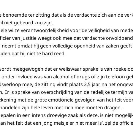
tie benoemde ter zitting dat als de verdachte zich aan de ve
l niet gebeurd zou zijn.
kele wijze verantwoordelijkheid voor de veiligheid van me
icier van justitie weegt ook mee dat verdachte onvoldoen
 neemt omdat hij geen volledige openheid van zaken geeft o
uden dat hij niet te hard reed.
wordt meegewogen dat er weliswaar sprake is van roekeloo
 onder invloed was van alcohol of drugs of zijn telefoon g
sverloop mee, de zitting vindt plaats 2,5 jaar na het ongeva
. Er is sprake van overschrijding van de redelijke termijn 
ening met de grote emotionele gevolgen van het feit voor 
 handelen zijn hele leven met zich mee moeten dragen.
epalen in een intens droevige zaak als deze, is niet mogeli
an het feit dat een jong meisje er niet meer is’, zei de officie