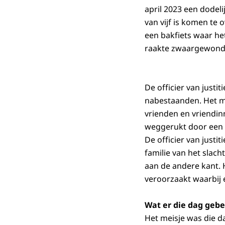
april 2023 een dodel
van vijf is komen te
een bakfiets waar het
raakte zwaargewond. 
De officier van justit
nabestaanden. Het me
vrienden en vriendin
weggerukt door een 
De officier van justi
familie van het slach
aan de andere kant. H
veroorzaakt waarbij e
Wat er die dag geb
Het meisje was die d