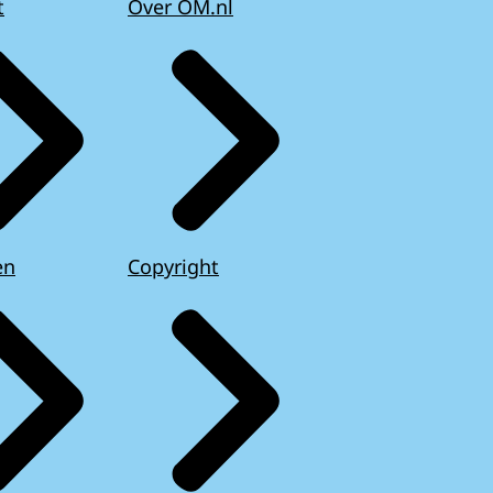
t
Over OM.nl
en
Copyright