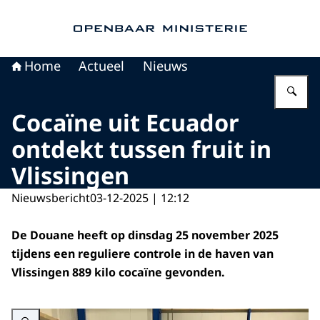
Naar de homepage van Openbaar Ministerie
Home
Actueel
Nieuws
Vu
Cocaïne uit Ecuador
ontdekt tussen fruit in
Vlissingen
Nieuwsbericht
03-12-2025 | 12:12
De Douane heeft op dinsdag 25 november 2025
tijdens een reguliere controle in de haven van
Vlissingen 889 kilo cocaïne gevonden.
Vergroot afbeelding Drugsvangst 25 november 2025 in Vlissingen