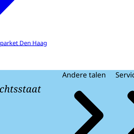
parket Den Haag
Andere talen
Servi
chtsstaat