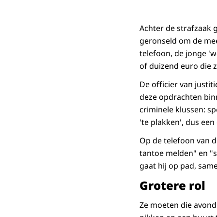
Achter de strafzaak 
geronseld om de mees
telefoon, de jonge '
of duizend euro die z
De officier van just
deze opdrachten binn
criminele klussen: s
'te plakken', dus een 
Op de telefoon van d
tantoe melden" en "s
gaat hij op pad, sam
Grotere rol
Ze moeten die avond