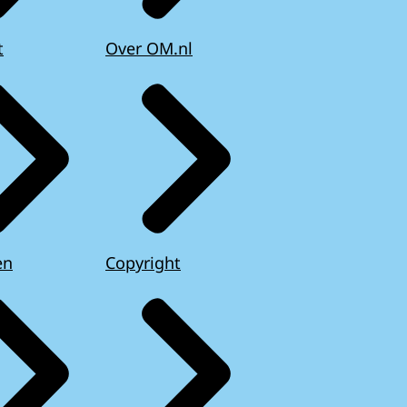
t
Over OM.nl
en
Copyright