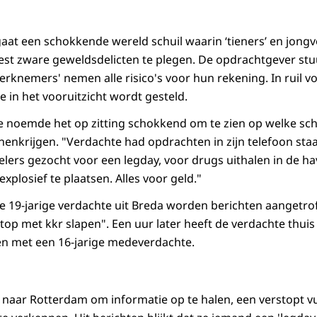
gaat een schokkende wereld schuil waarin ‘tieners’ en jo
t zware geweldsdelicten te plegen. De opdrachtgever stuu
werknemers' nemen alle risico's voor hun rekening. In ruil 
e in het vooruitzicht wordt gesteld.
itie noemde het op zitting schokkend om te zien op welke sc
enkrijgen. "Verdachte had opdrachten in zijn telefoon st
pelers gezocht voor een legday, voor drugs uithalen in de h
explosief te plaatsen. Alles voor geld."
e 19-jarige verdachte uit Breda worden berichten aangetrof
top met kkr slapen". Een uur later heeft de verdachte thui
en met een 16-jarige medeverdachte.
 naar Rotterdam om informatie op te halen, een verstopt 