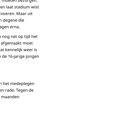
ay' moeten bezorgen:
een laat stadium wist
itvoeren. Maar uit
en degene die
dagen erna.
 nog net op tijd het
us afgemaakt moet
t kennelijk weer is
 de 16-jarige jongen
van het medeplegen
en rade. Tegen de
 6 maanden