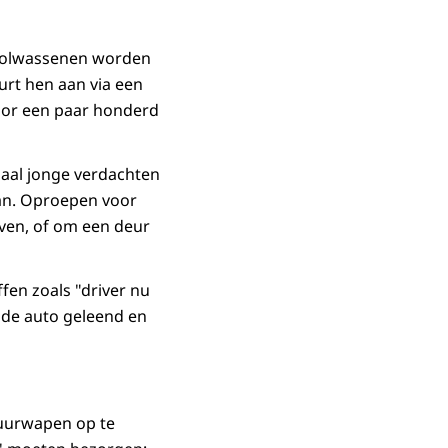
ngvolwassenen worden
rt hen aan via een
voor een paar honderd
haal jonge verdachten
aan. Oproepen voor
aven, of om een deur
fen zoals "driver nu
s de auto geleend en
vuurwapen op te