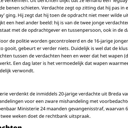
te verkennen. Uit berichten blijkt dat ze iemand een 'legd
e benen schieten. Verdachte zegt op zitting dat hij pas in 
y’ ging. Hij zegt dat hij toen de opdracht niet meer wilde u
jkt een heel ander beeld: hij is van de twee jonge verdacht
t staat met de opdrachtgever en tussenpersoon, ook in de 
oor de politie worden gecontroleerd en de 16-jarige jongen
 gooit, gebeurt er verder niets. Duidelijk is wel dat de kl
chten tussen de verdachten heen en weer dat het wapen (da
werkt. Een dag later is het vermoedelijk dat wapen waarmee
delijk verwondt.
rie verdenkt de inmiddels 20-jarige verdachte uit Breda 
andelingen voor een zware mishandeling met voorbedacht
Openbaar Ministerie 24 maanden gevangenisstraf, waarvan
 twee weken doet de rechtbank uitspraak.
achten