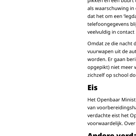
pikken en een buurt 
als waarschuwing in d
dat het om een ‘legda
telefoongegevens bli
veelvuldig in contac
Omdat ze die nacht d
vuurwapen uit de auto
worden. Er gaan beri
opgepikt) niet meer 
zichzelf op school do
Eis
Het Openbaar Ministe
van voorbereidingsh
verdachte eist het 
voorwaardelijk. Over
Andere verd