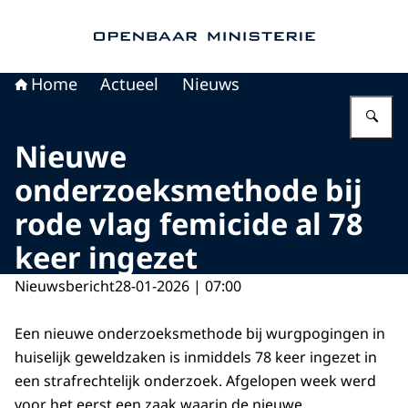
Naar de homepage van Openbaar Ministerie
Home
Actueel
Nieuws
Vu
Nieuwe
onderzoeksmethode bij
rode vlag femicide al 78
keer ingezet
Nieuwsbericht
28-01-2026 | 07:00
Een nieuwe onderzoeksmethode bij wurgpogingen in
huiselijk geweldzaken is inmiddels 78 keer ingezet in
een strafrechtelijk onderzoek. Afgelopen week werd
voor het eerst een zaak waarin de nieuwe