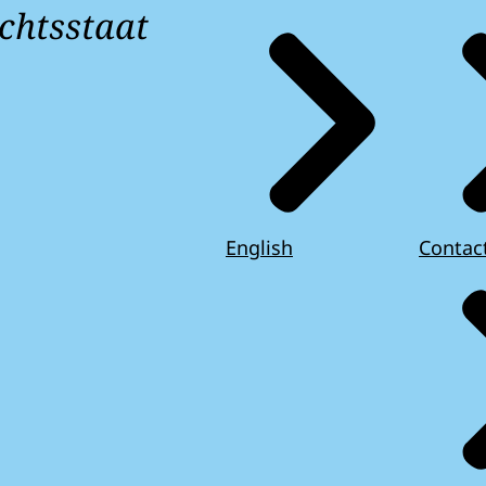
chtsstaat
English
Contac