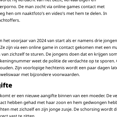
derporno. De man zocht via online games contact met
eg hen om naaktfoto’s en video’s met hem te delen. In
achtoffers.
n het voorjaar van 2024 van start als er namens drie jonge
. Ze zijn via een online game in contact gekomen met een m
van zichzelf te sturen. De jongens doen dat en krijgen soms
 rekeningnummer weet de politie de verdachte op te sporen. 
uden. Zijn voorlopige hechtenis wordt een paar dagen lat
 weliswaar met bijzondere voorwaarden.
ifte
 komt er een nieuwe aangifte binnen van een moeder. De ve
tact hebben gehad met haar zoon en hem gedwongen hebb
chten met zichzelf en zijn jonge zusje. De schorsing wordt 
ect vast te zitten.