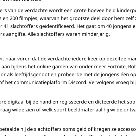
rs van de verdachte wordt een grote hoeveelheid kinderp
s en 200 filmpjes, waarvan het grootste deel door hem zelf 
r 41 slachtoffers geïdentificeerd. Het gaat om 40 jongens en
rs aangifte. Alle slachtoffers waren minderjarig.
t naar voren dat de verdachte iedere keer op dezelfde mani
s aan tijdens het online gamen van onder meer Fortnite, Ro
voor als leeftijdsgenoot en probeerde met de jongens één op
 of het communicatieplatform Discord. Vervolgens vroeg hij
are digitaal bij de hand en regisseerde en dicteerde het soo
raag wilde zien of welk soort beeldmateriaal hij wilde ontv
s betaalde hij de slachtoffers soms geld of kregen ze access