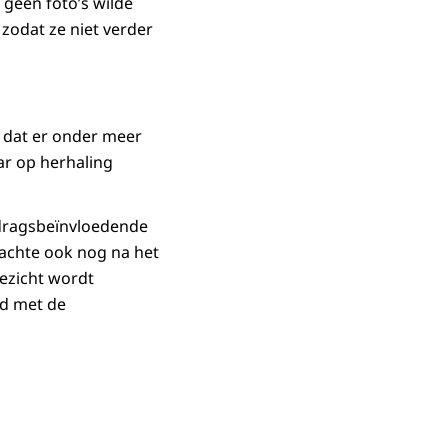
geen foto’s wilde
 zodat ze niet verder
 dat er onder meer
ar op herhaling
edragsbeïnvloedende
achte ook nog na het
ezicht wordt
od met de