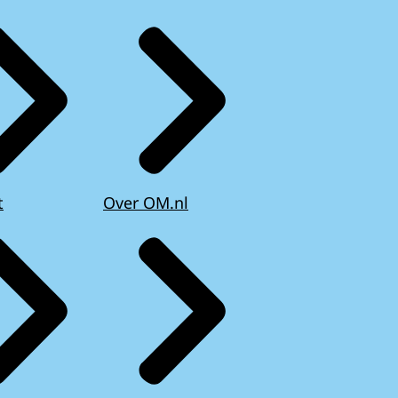
t
Over OM.nl