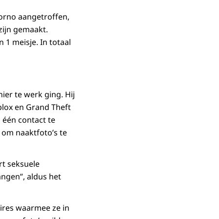
orno aangetroffen,
zijn gemaakt.
 1 meisje. In totaal
er te werk ging. Hij
blox en Grand Theft
 één contact te
 om naaktfoto’s te
rt seksuele
angen”, aldus het
oires waarmee ze in