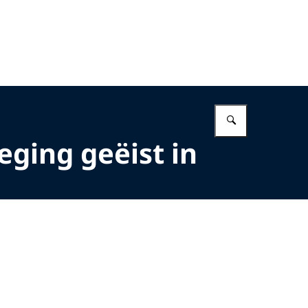
Vul in wat 
ging geëist in