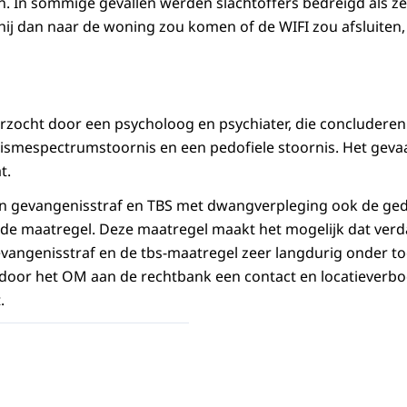
 In sommige gevallen werden slachtoffers bedreigd als ze 
t hij dan naar de woning zou komen of de WIFI zou afsluiten,
rzocht door een psycholoog en psychiater, die concluderen
tismespectrumstoornis en een pedofiele stoornis. Het geva
t.
en gevangenisstraf en TBS met dwangverpleging ook de g
de maatregel. Deze maatregel maakt het mogelijk dat verd
angenisstraf en de tbs-maatregel zeer langdurig onder to
 door het OM aan de rechtbank een contact en locatieverb
.