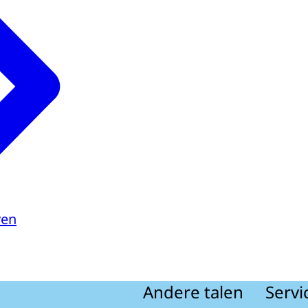
ven
Andere talen
Servi