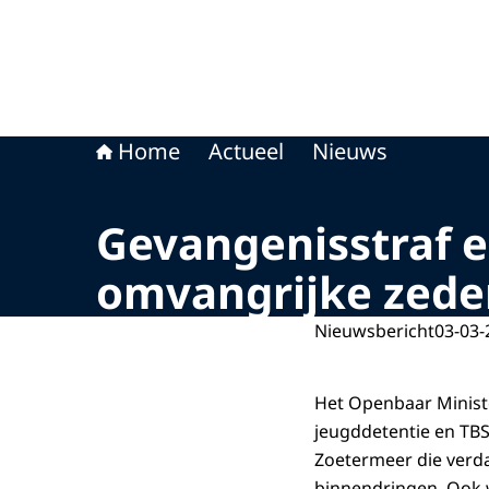
Home
Actueel
Nieuws
Gevangenisstraf e
omvangrijke zed
Nieuwsbericht
03-03-
Het Openbaar Ministe
jeugddetentie en TBS
Zoetermeer die verda
binnendringen. Ook w