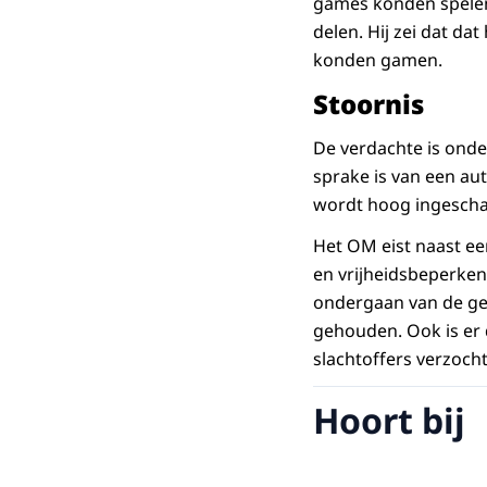
games konden spelen.
delen. Hij zei dat da
konden gamen.
Stoornis
De verdachte is onde
sprake is van een au
wordt hoog ingescha
Het OM eist naast e
en vrijheidsbeperken
ondergaan van de gev
gehouden. Ook is er
slachtoffers verzocht
Hoort bij