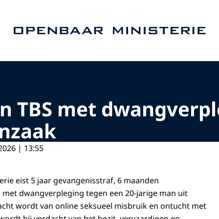
Naar de homepage van Openbaar Ministerie
n TBS met dwangverple
enzaak
2026 | 13:55
rie eist 5 jaar gevangenisstraf, 6 maanden
 met dwangverpleging tegen een 20-jarige man uit
cht wordt van online seksueel misbruik en ontucht met
ordt hij verdacht van het bezit, vervaardigen en