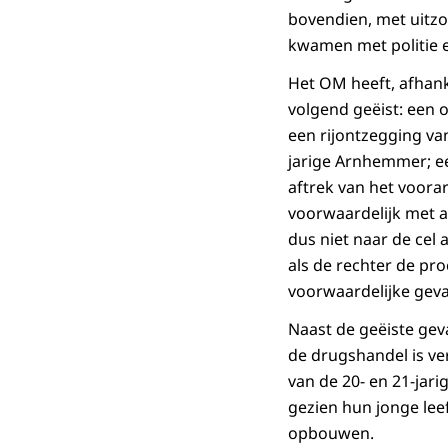
bovendien, met uitzo
kwamen met politie e
Het OM heeft, afhank
volgend geëist: een 
een rijontzegging v
jarige Arnhemmer; e
aftrek van het voora
voorwaardelijk met a
dus niet naar de cel
als de rechter de pr
voorwaardelijke gev
Naast de geëiste gev
de drugshandel is ver
van de 20- en 21-jar
gezien hun jonge leef
opbouwen.