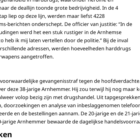
ar de deallijn toonde grote bedrijvigheid. In de 4
ap liep op deze lijn, werden maar liefst 4228
-berichten onderschept. De officier van justitie: “In de
udingen werd het een stuk rustiger in de Arnhemse
 heb ik mij laten vertellen door de politie.” Bij de inval
verschillende adressen, werden hoeveelheden harddrugs
rwapens aangetroffen.
nvoorwaardelijke gevangenisstraf tegen de hoofdverdachte
er deze 38-jarige Arnhemmer. Hij zou terwijl hij nog maar 
 alweer volop bezig zijn met drugshandel. Uit tapgesprekken
, doorzoekingen en analyse van inbeslaggenomen telefoons
heerde en de bestellingen aannam. De 20-jarige en de 21-jar
50-jarige Arnhemmer bewaarde de dagelijkse handelsvoorraa
ken