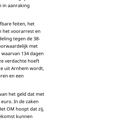
n in aanraking
bare feiten, het
n het voorarrest en
eling tegen de 38-
orwaardelijk met
en waarvan 134 dagen
ze verdachte hoeft
hte uit Arnhem wordt,
uren en een
van het geld dat met
 euro. In de zaken
Het OM hoopt dat zij,
 toekomst kunnen