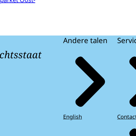
Andere talen
Servi
chtsstaat
English
Contac