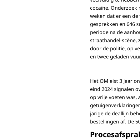
cocaïne. Onderzoek na
weken dat er een de t
gesprekken en 646 sms
periode na de aanho
straathandel-scène, zo
door de politie, op 
en twee geladen vuu
Het OM eist 3 jaar o
eind 2024 signalen ov
op vrije voeten was,
getuigenverklaringen
jarige de deallijn be
bestellingen af. De 
Procesafspra