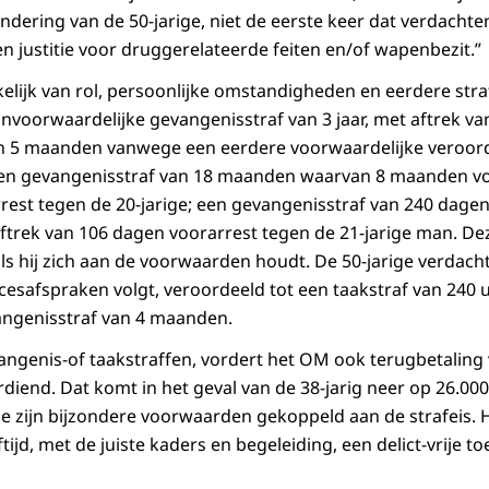
ndering van de 50-jarige, niet de eerste keer dat verdachte
n justitie voor druggerelateerde feiten en/of wapenbezit.”
elijk van rol, persoonlijke omstandigheden en eerdere straf
onvoorwaardelijke gevangenisstraf van 3 jaar, met aftrek va
an 5 maanden vanwege een eerdere voorwaardelijke veroord
en gevangenisstraf van 18 maanden waarvan 8 maanden vo
rrest tegen de 20-jarige; een gevangenisstraf van 240 dag
ftrek van 106 dagen voorarrest tegen de 21-jarige man. De
 als hij zich aan de voorwaarden houdt. De 50-jarige verdac
ocesafspraken volgt, veroordeeld tot een taakstraf van 240 
angenisstraf van 4 maanden.
angenis-of taakstraffen, vordert het OM ook terugbetaling 
diend. Dat komt in het geval van de 38-jarig neer op 26.000
ige zijn bijzondere voorwaarden gekoppeld aan de strafeis. 
tijd, met de juiste kaders en begeleiding, een delict-vrije