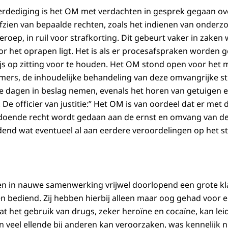
 verdediging is het OM met verdachten in gesprek gegaan o
fzien van bepaalde rechten, zoals het indienen van onder
eroep, in ruil voor strafkorting. Dit gebeurt vaker in zaken 
or het oprapen ligt. Het is als er procesafspraken worden 
js op zitting voor te houden. Het OM stond open voor het
mers, de inhoudelijke behandeling van deze omvangrijke s
 dagen in beslag nemen, evenals het horen van getuigen e
De officier van justitie:” Het OM is van oordeel dat er met
doende recht wordt gedaan aan de ernst en omvang van de
dend wat eventueel al aan eerdere veroordelingen op het st
n in nauwe samenwerking vrijwel doorlopend een grote kl
bediend. Zij hebben hierbij alleen maar oog gehad voor ei
Dat het gebruik van drugs, zeker heroïne en cocaïne, kan lei
veel ellende bij anderen kan veroorzaken, was kennelijk nie