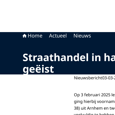
Home
Actueel
Nieuws
Straathandel in ha
geëist
Nieuwsbericht
03-03-
Op 3 februari 2025 le
ging hierbij voornam
38) uit Arnhem en tw
veelvuldig te hebbe