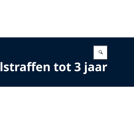
Vul in wat 
straffen tot 3 jaar