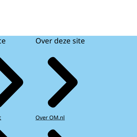
ce
Over deze site
t
Over OM.nl