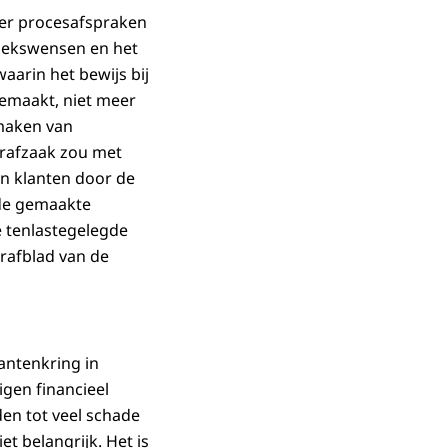
ver procesafspraken
zoekswensen en het
waarin het bewijs bij
gemaakt, niet meer
 maken van
trafzaak zou met
n klanten door de
 de gemaakte
 tenlastegelegde
rafblad van de
antenkring in
gen financieel
den tot veel schade
t belangrijk. Het is