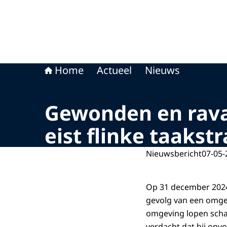
Home
Actueel
Nieuws
Gewonden en rav
eist flinke taakstr
Nieuwsbericht
07-05-
Op 31 december 2024 
gevolg van een omgev
omgeving lopen schad
verdacht dat hij onv