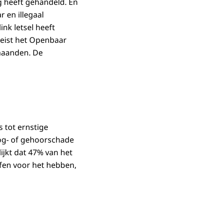
g heeft gehandeld. En
 en illegaal
nk letsel heeft
 eist het Openbaar
 maanden. De
s tot ernstige
og- of gehoorschade
ijkt dat 47% van het
ffen voor het hebben,