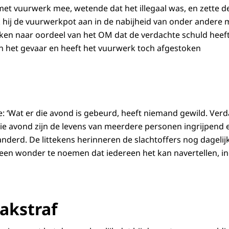
met vuurwerk mee, wetende dat het illegaal was, en zette
k hij de vuurwerkpot aan in de nabijheid van onder andere 
 naar oordeel van het OM dat de verdachte schuld heeft a
n het gevaar en heeft het vuurwerk toch afgestoken
tie: ‘Wat er die avond is gebeurd, heeft niemand gewild. Ver
Die avond zijn de levens van meerdere personen ingrijpend
randerd. De littekens herinneren de slachtoffers nog dageli
a een wonder te noemen dat iedereen het kan navertellen, in
akstraf