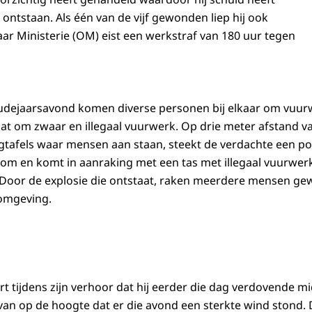
s ontstaan. Als één van de vijf gewonden liep hij ook
aar Ministerie (OM) eist een werkstraf van 180 uur tegen
udejaarsavond komen diverse personen bij elkaar om vuurw
gaat om zwaar en illegaal vuurwerk. Op drie meter afstand v
gtafels waar mensen aan staan, steekt de verdachte een p
 om en komt in aanraking met een tas met illegaal vuurwerk
 Door de explosie die ontstaat, raken meerdere mensen ge
 omgeving.
rt tijdens zijn verhoor dat hij eerder die dag verdovende m
van op de hoogte dat er die avond een sterkte wind stond