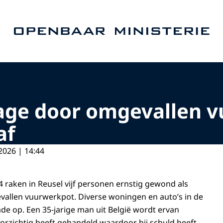
Naar de homepage van Openbaar Ministerie
age door omgevallen 
af
2026 | 14:44
raken in Reusel vijf personen ernstig gewond als
allen vuurwerkpot. Diverse woningen en auto’s in de
e op. Een 35-jarige man uit België wordt ervan
oorzichtig heeft gehandeld waardoor hij schuld heeft