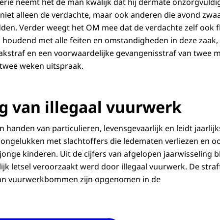
rie neemt het de man kwalijk dat hij dermate onzorgvuldi
 niet alleen de verdachte, maar ook anderen die avond zwaar
dden. Verder weegt het OM mee dat de verdachte zelf ook fli
 houdend met alle feiten en omstandigheden in deze zaak,
aakstraf en een voorwaardelijke gevangenisstraf van twee
 twee weken uitspraak.
ng van illegaal vuurwerk
in handen van particulieren, levensgevaarlijk en leidt jaarlijk
ongelukken met slachtoffers die ledematen verliezen en o
nge kinderen. Uit de cijfers van afgelopen jaarwisseling bl
lijk letsel veroorzaakt werd door illegaal vuurwerk. De stra
van vuurwerkbommen zijn opgenomen in de