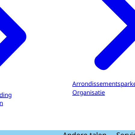
Arrondissementspark
Organisatie
lding
n
Andere talen
Servi