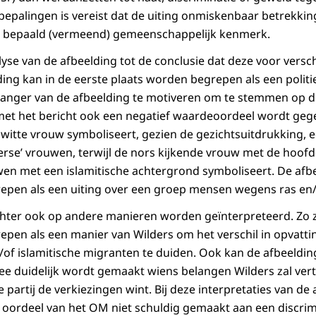
 bepalingen is vereist dat de uiting onmiskenbaar betrekki
 bepaald (vermeend) gemeenschappelijk kenmerk.
se van de afbeelding tot de conclusie dat deze voor versch
lding kan in de eerste plaats worden begrepen als een poli
vanger van de afbeelding te motiveren om te stemmen op d
met het bericht ook een negatief waardeoordeel wordt geg
witte vrouw symboliseert, gezien de gezichtsuitdrukking, e
erse’ vrouwen, terwijl de nors kijkende vrouw met de hoof
en met een islamitische achtergrond symboliseert. De afbee
pen als een uiting over een groep mensen wegens ras en/
chter ook op andere manieren worden geïnterpreteerd. Zo 
en als een manier van Wilders om het verschil in opvatti
/of islamitische migranten te duiden. Ook kan de afbeeld
mee duidelijk wordt gemaakt wiens belangen Wilders zal v
e partij de verkiezingen wint. Bij deze interpretaties van de
t oordeel van het OM niet schuldig gemaakt aan een discrim