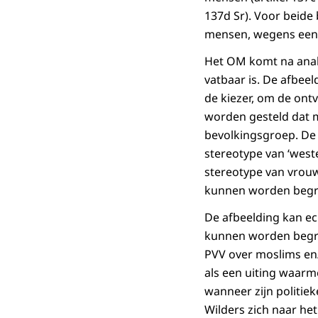
137d Sr). Voor beide
mensen, wegens een
Het OM komt na analy
vatbaar is. De afbee
de kiezer, om de ont
worden gesteld dat 
bevolkingsgroep. De 
stereotype van ‘west
stereotype van vrouw
kunnen worden begre
De afbeelding kan e
kunnen worden begrep
PVV over moslims en
als een uiting waar
wanneer zijn politiek
Wilders zich naar he