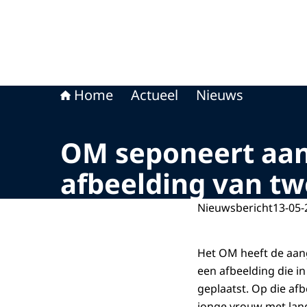
Home
Actueel
Nieuws
OM seponeert aang
afbeelding van t
Nieuwsbericht
13-05-
Het OM heeft de aang
een afbeelding die i
geplaatst. Op die af
jonge vrouw met lang 