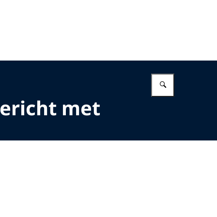
Vul in wat 
ericht met