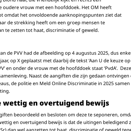
nde oudere vrouw met een hoofddoek. Het OM heeft
pot omdat het onvoldoende aanknopingspunten ziet dat
aar de strekking heeft om een groep mensen te
n te zetten tot haat, discriminatie of geweld.
 van de PVV had de afbeelding op 4 augustus 2025, dus enk
jaar, op X geplaatst met daarbij de tekst ‘Aan U de keuze op
VV’ en onder de vrouw met de hoofddoek staat ‘PvdA’. Dez
 samenleving. Naast de aangiften die zijn gedaan ontvingen 
eaus, de politie en Meld Online Discriminatie in 2025 samen
ting.
wettig en overtuigend bewijs
iften beoordeeld en besloten om deze te seponeren, omdat
ettig en overtuigend bewijs is dat de uitingen beledigend 
Sr) dan wel aanzetten tot haat, discriminatie of geweld teg