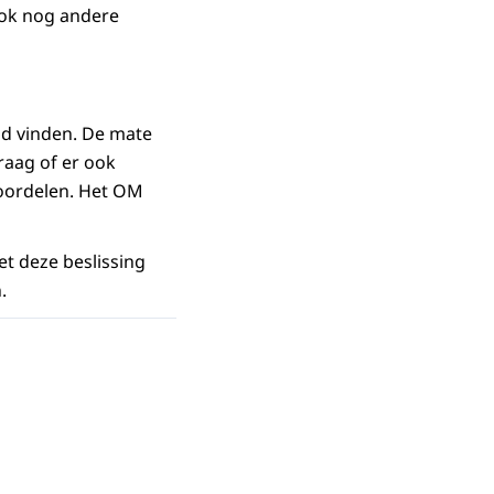
ook nog andere
nd vinden. De mate
raag of er ook
eoordelen. Het OM
et deze beslissing
.