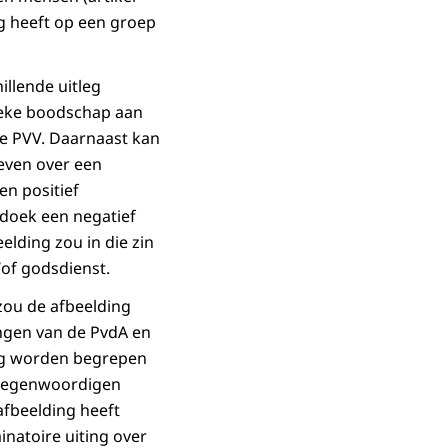
ng heeft op een groep
illende uitleg
tieke boodschap aan
e PVV. Daarnaast kan
even over een
en positief
ddoek een negatief
lding zou in die zin
of godsdienst.
zou de afbeelding
ngen van de PvdA en
ing worden begrepen
ertegenwoordigen
 afbeelding heeft
inatoire uiting over