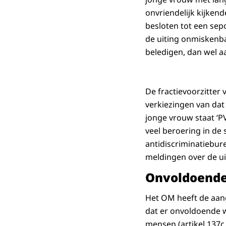
onvriendelijk kijke
besloten tot een se
de uiting onmiskenb
beledigen, dan wel aa
De fractievoorzitter
verkiezingen van dat 
jonge vrouw staat ‘P
veel beroering in de
antidiscriminatiebur
meldingen over de ui
Onvoldoende 
Het OM heeft de aang
dat er onvoldoende w
mensen (artikel 137c 