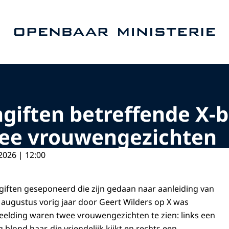
Naar de homepage van Openbaar Ministerie
iften betreffende X-b
wee vrouwengezichten
2026 | 12:00
iften geseponeerd die zijn gedaan naar aanleiding van
n augustus vorig jaar door Geert Wilders op X was
beelding waren twee vrouwengezichten te zien: links een
blond haar, die vriendelijk kijkt en rechts een