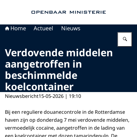
Naar de homepage van Openbaar Ministerie
Home
Actueel
Nieuws
Vu
Verdovende middelen
aangetroffen in
beschimmelde
koelcontainer
Nieuwsbericht
15-05-2026 | 19:10
Bij een reguliere douanecontrole in de Rotterdamse
haven zijn op donderdag 7 mei verdovende middelen,
vermoedelijk cocaïne, aangetroffen in de lading van
een koelcontainer met dozen tamarindepulp. De