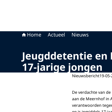
Home
Actueel
Nieuws
Jeugddetentie en 
17-jarige jongen
Nieuwsbericht
19-05-
De verdachte van de 
aan de Meernhof in 
verantwoorden tegeno
en is inmiddels 17 ja