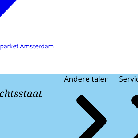
sparket Amsterdam
Andere talen
Servi
chtsstaat