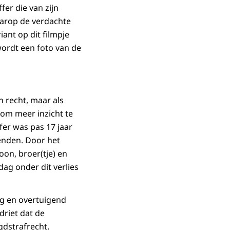
er die van zijn
aarop de verdachte
iant op dit filmpje
 wordt een foto van de
jn recht, maar als
om meer inzicht te
fer was pas 17 jaar
ienden. Door het
on, broer(tje) en
dag onder dit verlies
ig en overtuigend
driet dat de
gdstrafrecht,