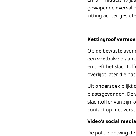
gewapende overval op
zitting achter geslot
Kettingroof vermoed
Op de bewuste avond 
een voetbalveld aan 
en treft het slachtof
overlijdt later die n
Uit onderzoek blijkt
plaatsgevonden. De v
slachtoffer van zijn
contact op met versc
Video’s social medi
De politie ontving de