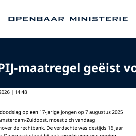
Naar de homepage van Openbaar Ministerie
PIJ-maatregel geëist v
2026 | 14:48
doodslag op een 17-jarige jongen op 7 augustus 2025
Amsterdam-Zuidoost, moest zich vandaag
ver de rechtbank. De verdachte was destijds 16 jaar
ar. Daarnaast stond hij ook terecht voor een poging