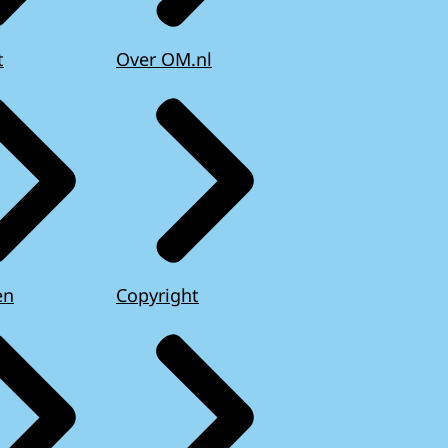
t
Over OM.nl
en
Copyright