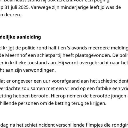
 31 juli 2025. Vanwege zijn minderjarige leeftijd was de
en deuren.
elijke aanleiding
krijgt de politie rond half tien ’s avonds meerdere melding
de Meernhof een schietpartij heeft plaatsgevonden. De polit
fer in kritieke toestand aan. Hij wordt overgebracht naar he
acht aan zijn verwondingen.
 dat er ongeveer een uur voorafgaand aan het schietinciden
erdachte zou samen met een vriend op een fatbike een vri
 ketting hebben beroofd. Hierop nemen de beroofde jongen 
hillende personen om de ketting terug te krijgen.
a
 dag na het schietincident verschillende filmpjes die rondg