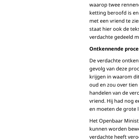
waarop twee rennende 
ketting beroofd is e
met een vriend te zie
staat hier ook de tek
verdachte gedeeld me
Ontkennende proce
De verdachte ontkent i
gevolg van deze pro
krijgen in waarom dit
oud en zou over tien 
handelen van de ver
vriend. Hij had nog e
en moeten de grote le
Het Openbaar Ministe
kunnen worden beweze
verdachte heeft vero