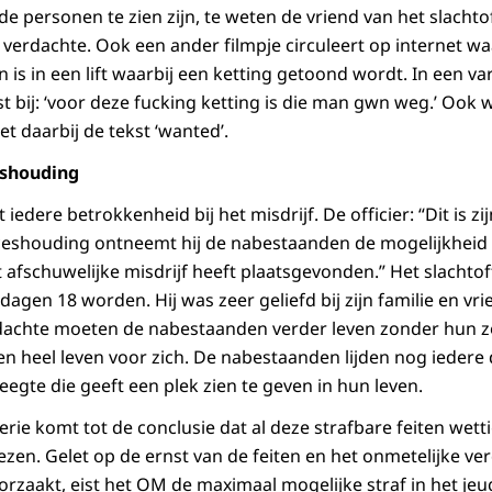
personen te zien zijn, te weten de vriend van het slachtoff
n verdachte. Ook een ander filmpje circuleert op internet w
n is in een lift waarbij een ketting getoond wordt. In een var
st bij: ‘voor deze fucking ketting is die man gwn weg.’ Ook
t daarbij de tekst ‘wanted’.
shouding
edere betrokkenheid bij het misdrijf. De officier: “Dit is zi
ceshouding ontneemt hij de nabestaanden de mogelijkheid 
 afschuwelijke misdrijf heeft plaatsgevonden.” Het slachtof
dagen 18 worden. Hij was zeer geliefd bij zijn familie en vr
dachte moeten de nabestaanden verder leven zonder hun zo
en heel leven voor zich. De nabestaanden lijden nog iedere 
egte die geeft een plek zien te geven in hun leven.
rie komt tot de conclusie dat al deze strafbare feiten wett
n. Gelet op de ernst van de feiten en het onmetelijke ver
orzaakt, eist het OM de maximaal mogelijke straf in het jeu