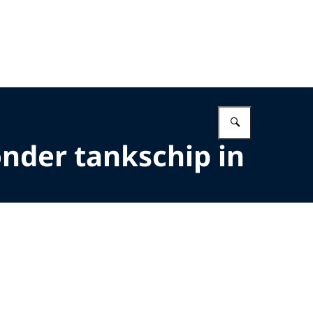
Vul in wat 
nder tankschip in