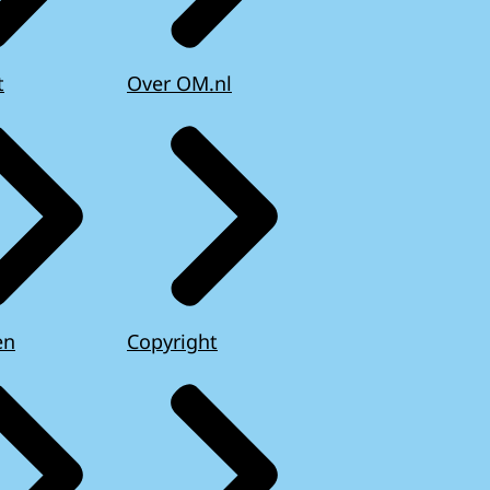
t
Over OM.nl
en
Copyright