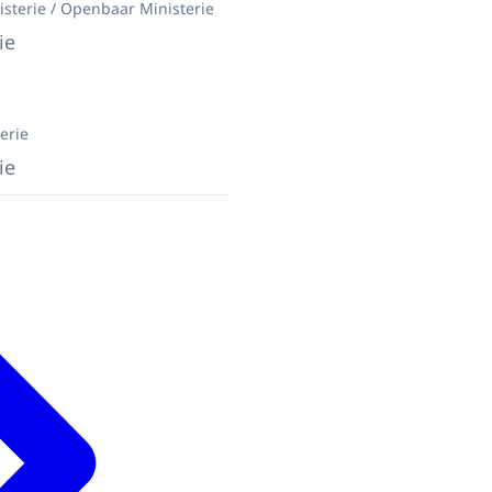
sterie / Openbaar Ministerie
ie
erie
ie