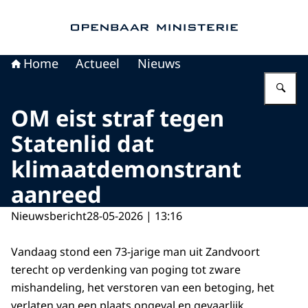
Naar de homepage van Openbaar Ministerie
Home
Actueel
Nieuws
Vu
OM eist straf tegen
Statenlid dat
klimaatdemonstrant
aanreed
Nieuwsbericht
28-05-2026 | 13:16
Vandaag stond een 73-jarige man uit Zandvoort
terecht op verdenking van poging tot zware
mishandeling, het verstoren van een betoging, het
verlaten van een plaats ongeval en gevaarlijk