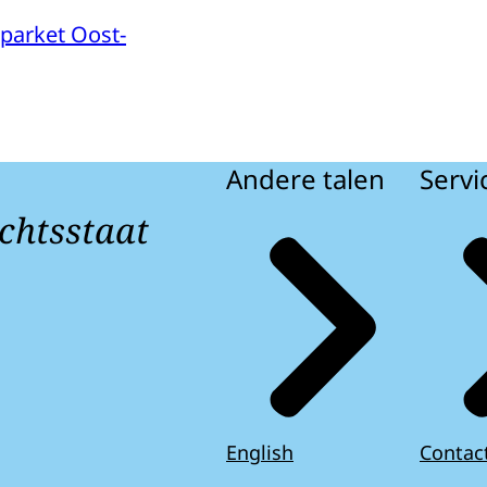
parket Oost-
Andere talen
Servi
chtsstaat
English
Contac