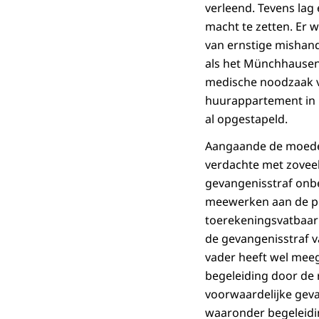
verleend. Tevens lag
macht te zetten. Er 
van ernstige mishand
als het Münchhausen
medische noodzaak v
huurappartement in 
al opgestapeld.
Aangaande de moeder
verdachte met zoveel
gevangenisstraf onbe
meewerken aan de pe
toerekeningsvatbaar
de gevangenisstraf 
vader heeft wel mee
begeleiding door de r
voorwaardelijke gev
waaronder begeleidin