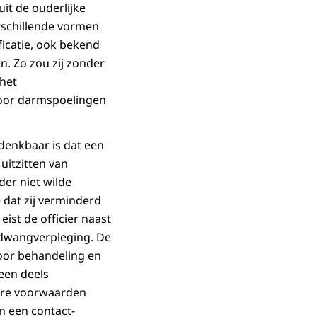
it de ouderlijke
rschillende vormen
ficatie, ook bekend
. Zo zou zij zonder
het
voor darmspoelingen
denkbaar is dat een
uitzitten van
er niet wilde
dat zij verminderd
st de officier naast
 dwangverpleging. De
oor behandeling en
 een deels
dere voorwaarden
n een contact-