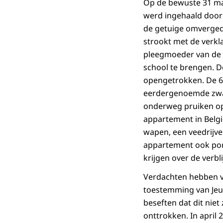
Op de bewuste 31 maar
werd ingehaald door 
de getuige omverged
strookt met de verkla
pleegmoeder van de k
school te brengen. D
opengetrokken. De 6-
eerdergenoemde zwar
onderweg pruiken op
appartement in Belgi
wapen, een veedrijve
appartement ook port
krijgen over de verb
Verdachten hebben ve
toestemming van Jeug
beseften dat dit niet
onttrokken. In april 