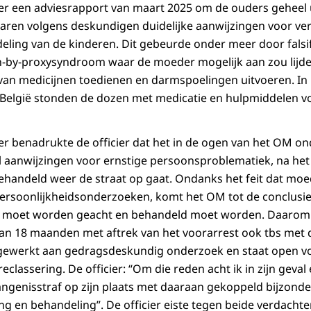
 er een adviesrapport van maart 2025 om de ouders geheel u
waren volgens deskundigen duidelijke aanwijzingen voor ve
eling van de kinderen. Dit gebeurde onder meer door falsi
-by-proxysyndroom waar de moeder mogelijk aan zou lijden
an medicijnen toedienen en darmspoelingen uitvoeren. In 
België stonden de dozen met medicatie en hulpmiddelen 
 benadrukte de officier dat het in de ogen van het OM on
 aanwijzingen voor ernstige persoonsproblematiek, na het 
handeld weer de straat op gaat. Ondanks het feit dat moed
rsoonlijkheidsonderzoeken, komt het OM tot de conclusie 
 moet worden geacht en behandeld moet worden. Daarom ei
van 18 maanden met aftrek van het voorarrest ook tbs met
gewerkt aan gedragsdeskundig onderzoek en staat open v
eclassering. De officier: “Om die reden acht ik in zijn geval
angenisstraf op zijn plaats met daaraan gekoppeld bijzon
g en behandeling”. De officier eiste tegen beide verdachte