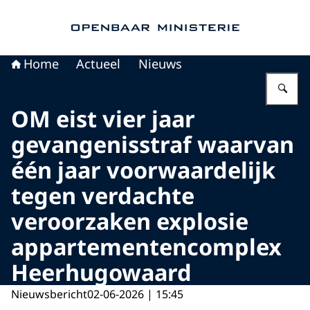
Naar de homepage van Openbaar Ministerie
Home
Actueel
Nieuws
Vu
OM eist vier jaar
gevangenisstraf waarvan
één jaar voorwaardelijk
tegen verdachte
veroorzaken explosie
appartementencomplex
Heerhugowaard
Nieuwsbericht
02-06-2026 | 15:45