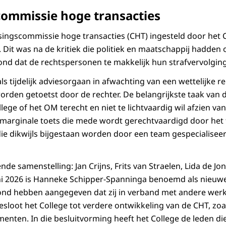
commissie hoge transacties
singscommissie hoge transacties (CHT) ingesteld door het 
 Dit was na de kritiek die politiek en maatschappij hadden 
nd dat de rechtspersonen te makkelijk hun strafvervolgin
ls tijdelijk adviesorgaan in afwachting van een wettelijke r
orden getoetst door de rechter. De belangrijkste taak van d
lege of het OM terecht en niet te lichtvaardig wil afzien va
 marginale toets die mede wordt gerechtvaardigd door het 
ie dikwijls bijgestaan worden door een team gespecialisee
de samenstelling: Jan Crijns, Frits van Straelen, Lida de Jo
i 2026 is Hanneke Schipper-Spanninga benoemd als nieuwe v
ond hebben aangegeven dat zij in verband met andere we
besloot het College tot verdere ontwikkeling van de CHT, zoals
menten. In die besluitvorming heeft het College de leden di