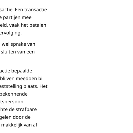
actie. Een transactie
e partijen mee
ld, vaak het betalen
ervolging.
s wel sprake van
 sluiten van een
actie bepaalde
blijven meedoen bij
tstelling plaats. Het
n bekennende
chtspersoon
te de strafbare
egelen door de
makkelijk van af