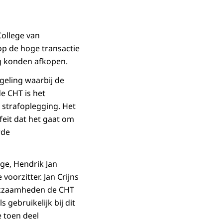
College van
op de hoge transactie
g konden afkopen.
egeling waarbij de
e CHT is het
n strafoplegging. Het
feit dat het gaat om
rde
nge, Hendrik Jan
oorzitter. Jan Crijns
rkzaamheden de CHT
 gebruikelijk bij dit
e toen deel