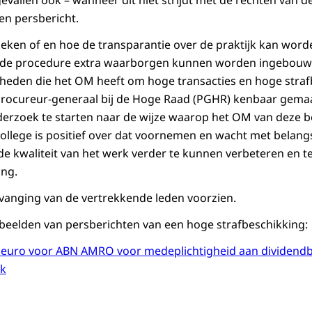
vallen ook – wanneer dit niet strijdt met de rechten van d
en persbericht.
ken of en hoe de transparantie over de praktijk kan word
n de procedure extra waarborgen kunnen worden ingebouwd
eden die het OM heeft om hoge transacties en hoge strafb
 procureur-generaal bij de Hoge Raad (PGHR) kenbaar gema
erzoek te starten naar de wijze waarop het OM van deze
ollege is positief over dat voornemen en wacht met belangs
de kwaliteit van het werk verder te kunnen verbeteren en te
ing.
ervanging van de vertrekkende leden voorzien.
beelden van persberichten van een hoge strafbeschikking:
n euro voor ABN AMRO voor medeplichtigheid aan dividendb
nk