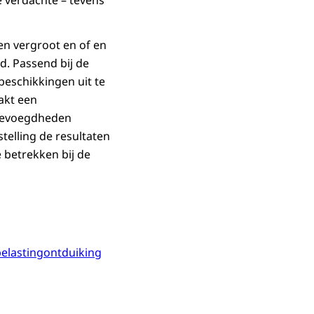
e verdachte – tevens
en vergroot en of en
. Passend bij de
eschikkingen uit te
akt een
 bevoegdheden
telling de resultaten
 betrekken bij de
elastingontduiking