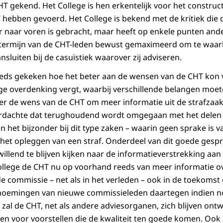
T gekend. Het College is hen erkentelijk voor het construct
hebben gevoerd. Het College is bekend met de kritiek die 
r naar voren is gebracht, maar heeft op enkele punten an
termijn van de CHT-leden bewust gemaximeerd om te waa
ansluiten bij de casuïstiek waarover zij adviseren.
eeds gekeken hoe het beter aan de wensen van de CHT kon v
ge overdenking vergt, waarbij verschillende belangen moe
r de wens van de CHT om meer informatie uit de strafzaak
erdachte dat terughoudend wordt omgegaan met het delen v
 in het bijzonder bij dit type zaken – waarin geen sprake is 
 het opleggen van een straf. Onderdeel van dit goede gespre
illend te blijven kijken naar de informatieverstrekking aan
ollege de CHT nu op voorhand reeds van meer informatie ov
 commissie – net als in het verleden – ook in de toekomst
oemingen van nieuwe commissieleden daartegen indien n
zal de CHT, net als andere adviesorganen, zich blijven ontw
open voor voorstellen die de kwaliteit ten goede komen. Ook 