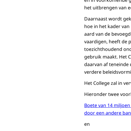
en in voorkomende ge
het uitbrengen van e
Daarnaast wordt geke
hoe in het kader va
aard van de bevoegdh
vaardigen, heeft de
toezichthoudend ond
gebruik maakt. Het C
daarvan af teneinde 
verdere beleidsvorm
Het College zal in v
Hieronder twee voor
Boete van 14 miljoe
door een andere ba
en