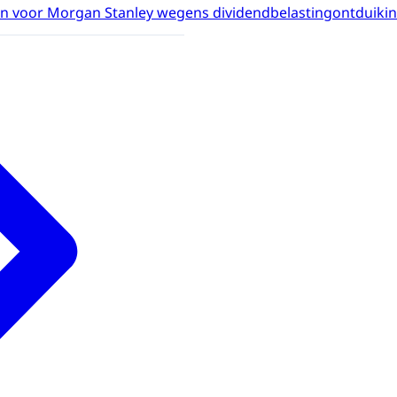
en voor Morgan Stanley wegens dividendbelastingontduiki