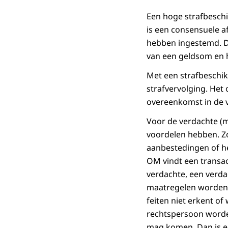
Een hoge strafbeschi
is een consensuele a
hebben ingestemd. Do
van een geldsom en 
Met een strafbeschik
strafvervolging. Het
overeenkomst in de v
Voor de verdachte (m
voordelen hebben. Zo
aanbestedingen of he
OM vindt een transac
verdachte, een verda
maatregelen worden 
feiten niet erkent o
rechtspersoon worden
mag komen. Dan is e