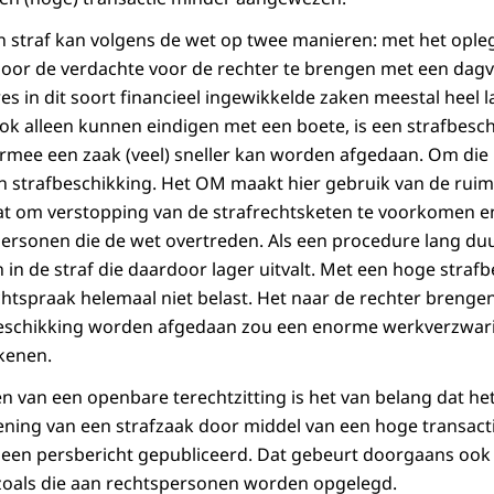
 straf kan volgens de wet op twee manieren: met het ople
door de verdachte voor de rechter te brengen met een dag
es in dit soort financieel ingewikkelde zaken meestal heel 
k alleen kunnen eindigen met een boete, is een strafbesc
armee een zaak (veel) sneller kan worden afgedaan. Om die
n strafbeschikking. Het OM maakt hier gebruik van de ruim
at om verstopping van de strafrechtsketen te voorkomen e
ersonen die de wet overtreden. Als een procedure lang du
 in de straf die daardoor lager uitvalt. Met een hoge straf
tspraak helemaal niet belast. Het naar de rechter brengen
eschikking worden afgedaan zou een enorme werkverzwar
kenen.
en van een openbare terechtzitting is het van belang dat he
ning van een strafzaak door middel van een hoge transact
s een persbericht gepubliceerd. Dat gebeurt doorgaans ook 
zoals die aan rechtspersonen worden opgelegd.