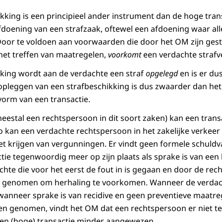
kking is een principieel ander instrument dan de hoge trans
fdoening van een strafzaak, oftewel een afdoening waar all
or te voldoen aan voorwaarden die door het OM zijn geste
het treffen van maatregelen,
voorkomt
een verdachte strafv
king wordt aan de verdachte een straf
opgelegd
en is er du
 opleggen van een strafbeschikking is dus zwaarder dan het
orm van een transactie.
eestal een rechtspersoon in dit soort zaken) kan een trans
 kan een verdachte rechtspersoon in het zakelijke verkeer 
t krijgen van vergunningen. Er vindt geen formele schuldvas
tie tegenwoordig meer op zijn plaats als sprake is van ee
chte die voor het eerst de fout in is gegaan en door de re
genomen om herhaling te voorkomen. Wanneer de verdach
f wanneer sprake is van recidive en geen preventieve maatr
 genomen, vindt het OM dat een rechtspersoon er niet te 
en (hoge) transactie minder aangewezen.