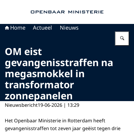
Naar de homepage van Openbaar Ministerie
Home
Actueel
Nieuws
Vu
OM eist
gevangenisstraffen na
megasmokkel in
transformator
zonnepanelen
Nieuwsbericht
19-06-2026 | 13:29
Het Openbaar Ministerie in Rotterdam heeft
gevangenisstraffen tot zeven jaar geëist tegen drie